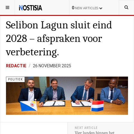
YOU ARE HERE:
BONAIRE
0
NEW ARTICLES
Selibon Lagun sluit eind
2028 – afspraken voor
verbetering.
REDACTIE
26 NOVEMBER 2025
POLITIEK
NEXT ARTICLE
Vier landen binnen het