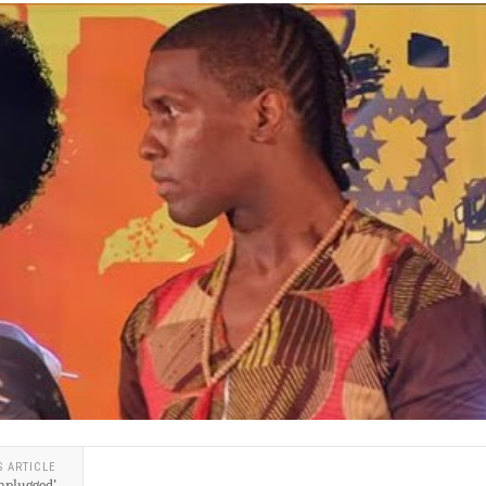
S ARTICLE
nplugged’