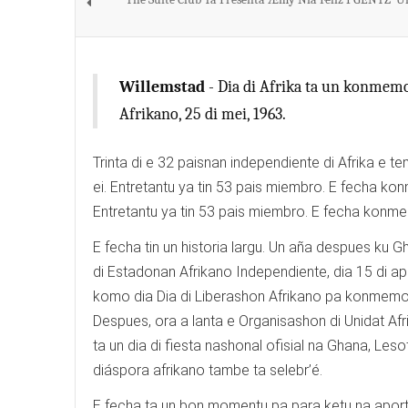
Willemstad
- Dia di Afrika ta un konmemo
Afrikano, 25 di mei, 1963.
Trinta di e 32 paisnan independiente di Afrika e 
ei. Entretantu ya tin 53 pais miembro. E fecha kon
Entretantu ya tin 53 pais miembro. E fecha konmem
E fecha tin un historia largu. Un aña despues ku
di Estadonan Afrikano Independiente, dia 15 di ap
komo dia Dia di Liberashon Afrikano pa konmemorá
Despues, ora a lanta e Organisashon di Unidat Af
ta un dia di fiesta nashonal ofisial na Ghana, Les
diáspora afrikano tambe ta selebr’é.
E fecha ta un bon momentu pa para ketu na aporte 