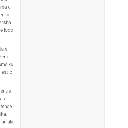
rea di
region
uensha
 e lodo
Na e
 Pero
romé ku
 estilo
rensia
lará
atendé
ika.
an aki.