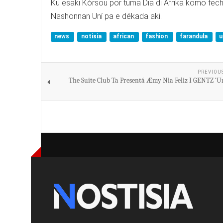
Ku esaki Kòrsou por tuma Dia di Afrika komo fecha
Nashonnan Uní pa e dékada aki.
news
notisia
african
fashion
farandula
u
PREVIOU
The Suite Club Ta Presentá Æmy Nia Feliz I GENTZ ‘U