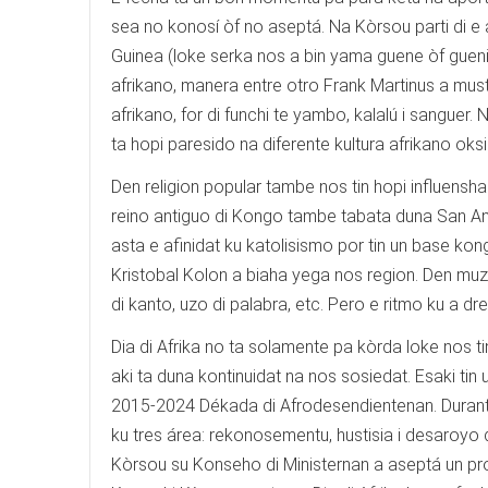
sea no konosí òf no aseptá. Na Kòrsou parti di e a
Guinea (loke serka nos a bin yama guene òf gueni)
afrikano, manera entre otro Frank Martinus a mus
afrikano, for di funchi te yambo, kalalú i sanguer.
ta hopi paresido na diferente kultura afrikano oksi
Den religion popular tambe nos tin hopi influensha
reino antiguo di Kongo tambe tabata duna San Ant
asta e afinidat ku katolisismo por tin un base ko
Kristobal Kolon a biaha yega nos region. Den muzik
di kanto, uzo di palabra, etc. Pero e ritmo ku a 
Dia di Afrika no ta solamente pa kòrda loke nos t
aki ta duna kontinuidat na nos sosiedat. Esaki ti
2015-2024 Dékada di Afrodesendientenan. Durante 
ku tres área: rekonosementu, hustisia i desaroyo 
Kòrsou su Konseho di Ministernan a aseptá un pr