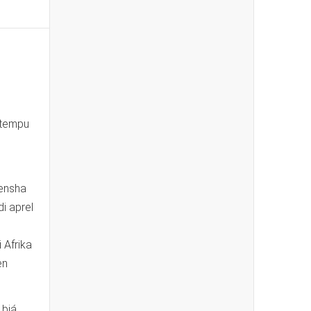
 tempu
rensha
i aprel
 Afrika
en
 biá