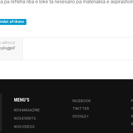
 pa reflehá riba e loke ta nesesario pa materialisá e aspirashon
nidat afrikano
S ARTICLE
nplugged’
MENU'S
FACEBOOK
P
TWITTER
NOS-MAGAZINE
GOOGLE+
NOS-EVENTS
R
NOS-VIDEOS