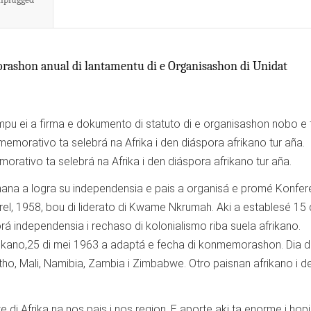
rashon anual di lantamentu di e Organisashon di Unidat
tempu ei a firma e dokumento di statuto di e organisashon nobo e
memorativo ta selebrá na Afrika i den diáspora afrikano tur aña.
orativo ta selebrá na Afrika i den diáspora afrikano tur aña.
 Ghana a logra su independensia e pais a organisá e promé Konfe
rel, 1958, bou di liderato di Kwame Nkrumah. Aki a establesé 15 d
 independensia i rechaso di kolonialismo riba suela afrikano.
rikano,25 di mei 1963 a adaptá e fecha di konmemorashon. Dia di
otho, Mali, Namibia, Zambia i Zimbabwe. Otro paisnan afrikano i d
di Afrika na nos pais i nos region. E aporte aki ta enorme i hopi