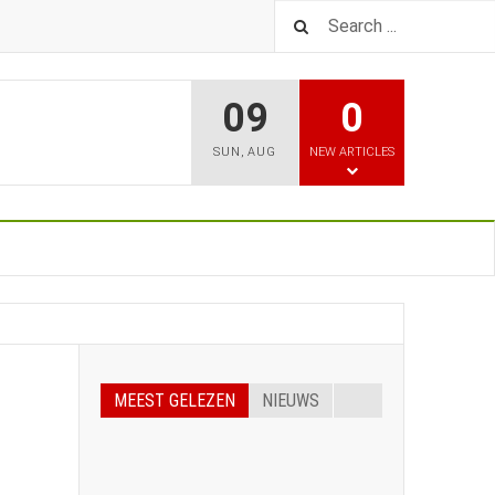
09
0
SUN
,
AUG
NEW ARTICLES
MEEST GELEZEN
NIEUWS