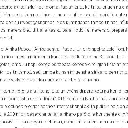
porte aki ta inkluí nos idioma Papiamentu, ku tin su orígen na e á
. Pero asta den nos idioma mes tin influensha di hopi diferente 
tra den su investigashonnan. Nos kumindanan tambe tin nan infl
 Nos manera bieu di traha kas ku bara i lodo i e manera di prepará
dental.
 di Afrika Pabou i Afrika sentral Pabou. Un ehèmpel ta Lele Toni. 
onio e mesun nòmber di kariño ku ta dun’é aki na Kòrsou: Toni.
ngoles, omo ku hopi kongoles tabata konosé e religion kristian p
 nos tin tambú, seú, tumba ku nan influensha afrikano den ritmo,
drenta e wals òf mazurka europeo tambe ta afrikano.
in komo herensia afrikano. E ta un chèns di para ketu na kon e he
n un importansha èkstra for di 2015 komo ku Nashonnan Uní a dek
e dékada e organisashon internashonal aki ta pidi tur pais pa 
di e 200 mion desendientenan afrikano pafó di e kontinente di Afr
oposishon pa apoyá e dékada i, asina, duna atenshon na e metan