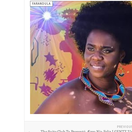
FARANDULA
PREVIOU
The Suite Club Ta Presentá Æmy Nia Feliz I GENTZ ‘U