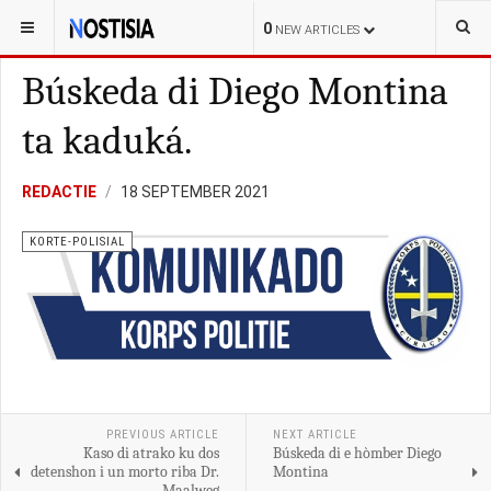
YOU ARE HERE:
CURAÇAO
KORTE-POLISIAL
0
NEW ARTICLES
Búskeda di Diego Montina
ta kaduká.
REDACTIE
18 SEPTEMBER 2021
KORTE-POLISIAL
PREVIOUS ARTICLE
NEXT ARTICLE
Kaso di atrako ku dos
Búskeda di e hòmber Diego
detenshon i un morto riba Dr.
Montina
Maalweg