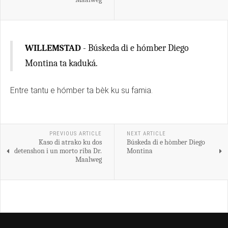
WILLEMSTAD
- Búskeda di e hómber Diego
Montina ta kaduká.
Entre tantu e hómber ta bèk ku su famia.
PREVIOUS ARTICLE
NEXT ARTICLE
Kaso di atrako ku dos
Búskeda di e hòmber Diego
detenshon i un morto riba Dr.
Montina
Maalweg