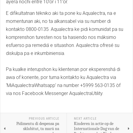
ayera nochi entre 10’or i 11’or.
E difikultatnan tékniko aki ta pone ku Aqualectra, na e
momentunan aki, no ta alkansabel via su number di
kontakto 0800-0135. Aqualectra ke pidi komunidat pa su
komprenshon turesten nos ta hasiendo nos máksimo
esfuerso pa remediá e situashon. Aqualectra ofresé su
diskulpa pa e inkumbiniensia.
Pa kualke interupshon ku klientenan por eksperenshá di
awa of koriente, por tuma kontakto ku Aqualectra via
‘MiAqualectraWhatsapp’ na number +5999 563-0135 òf
via nos Facebook Messenger AqualectraUtility.
PREVIOUS ARTICLE
NEXT ARTICLE
Pidimentu di despensa pa
Kinderen in actie op de
sklabitut, ta mará na
Internationale Dag van de