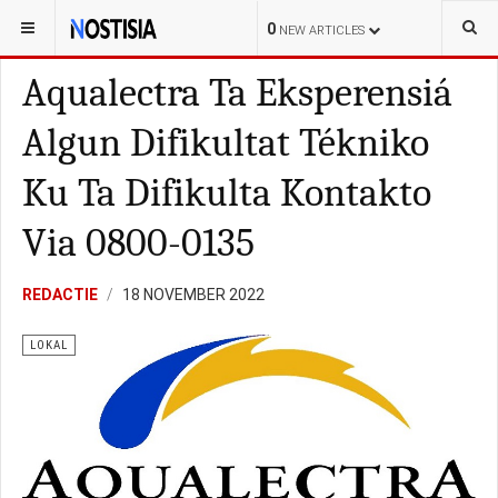
YOU ARE HERE:
CURAÇAO
KORTE-POLISIAL
0
NEW ARTICLES
Aqualectra Ta Eksperensiá
Algun Difikultat Tékniko
Ku Ta Difikulta Kontakto
Via 0800-0135
REDACTIE
18 NOVEMBER 2022
LOKAL