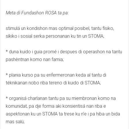
Meta di Fundashon ROSA ta pa:
stimulá un kondishon mas optimal posibel, tantu físiko,
síkiko i sosial serka personanan ku tin un STOMA;
* duna kuido i guia promé i despues di operashon na tantu
pashèntnan komo nan famia;
* plania kurso pa su enfermeronan keda al tantu di
téknikanan nobo riba tereno di kuido di STOMA;
* organisá charlanan tantu pa su miembronan komo na
komunidat, pa dje forma aki konsientisá nan riba e
aspektonan ku un STOMA ta trese ku n’e i pa hiba un bida
mas salú;