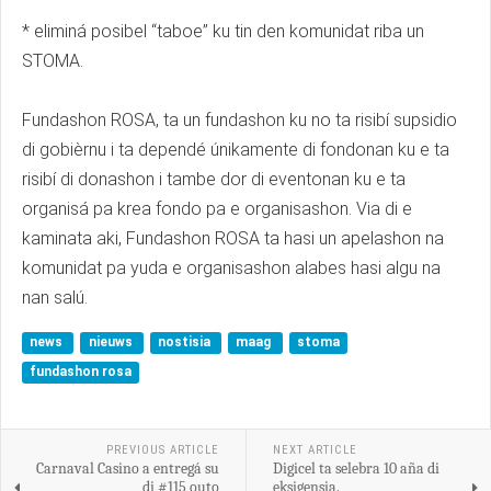
* eliminá posibel “taboe” ku tin den komunidat riba un
STOMA.
Fundashon ROSA, ta un fundashon ku no ta risibí supsidio
di gobièrnu i ta dependé únikamente di fondonan ku e ta
risibí di donashon i tambe dor di eventonan ku e ta
organisá pa krea fondo pa e organisashon. Via di e
kaminata aki, Fundashon ROSA ta hasi un apelashon na
komunidat pa yuda e organisashon alabes hasi algu na
nan salú.
news
nieuws
nostisia
maag
stoma
fundashon rosa
PREVIOUS ARTICLE
NEXT ARTICLE
Carnaval Casino a entregá su
Digicel ta selebra 10 aña di
di #115 outo
eksigensia.