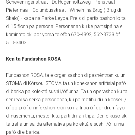
Scheveningenstraat - Dr. Hugenholtzweg - Penstraat -
Pietermaai - Columbusstraat - Wilhelmina Brug ( Brug di
Skalo) - kaba na Parke Leyba. Preis di partisipashon lo ta
di 15 florin pa persona. Personanan ku ke partisipá na e
kaminata aki por yama telefòn 670-4892, 562-8738 òf
510-3403.
Ken ta Fundashon ROSA
Fundashon ROSA, ta e organisashon di pashèntnan ku un
STOMA di Kòrsou. STOMA ta un konekshon artifisial pafó
di barika pa kolektá sushi i/òf urina. Ta un operashon ku ta
ser realisá serka personanan, ku pa motibu di un kanser i/
òf polip òf un infekshon króniko na tripa òf dor di un fayo
di nasementu, mester kita parti di nan tripa. Den e kaso aki
ta traha un salida alternativa pa kolektá e sushi i/òf urina
pafó di e barika.