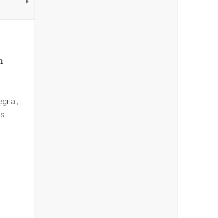
n
gria ,
os