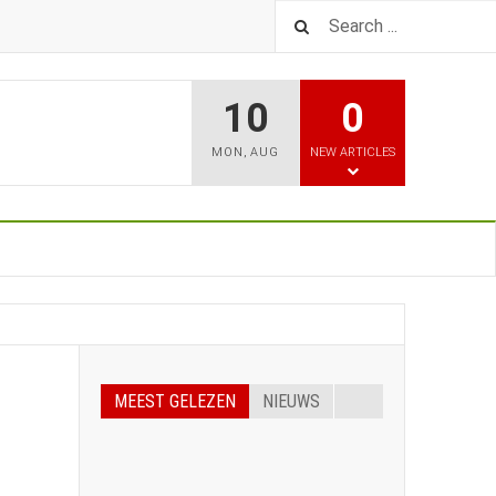
10
0
MON
,
AUG
NEW ARTICLES
MEEST GELEZEN
NIEUWS