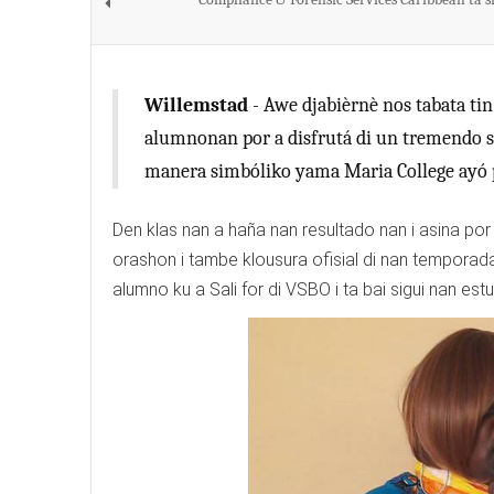
Willemstad
- Awe djabièrnè nos tabata tin
alumnonan por a disfrutá di un tremendo sh
manera simbóliko yama Maria College ayó p
Den klas nan a haña nan resultado nan i asina por 
orashon i tambe klousura ofisial di nan temporad
alumno ku a Sali for di VSBO i ta bai sigui nan es