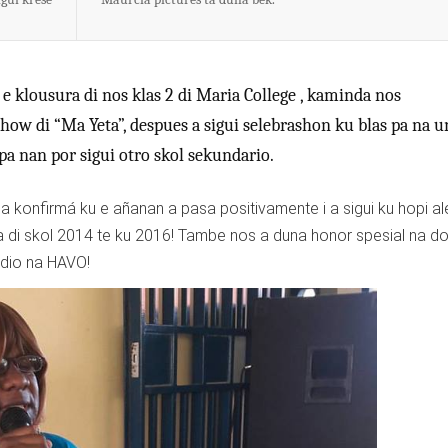
 e klousura di nos klas 2 di Maria College , kaminda nos
ow di “Ma Yeta”, despues a sigui selebrashon ku blas pa na u
a nan por sigui otro skol sekundario.
a konfirmá ku e añanan a pasa positivamente i a sigui ku hopi ale
a di skol 2014 te ku 2016! Tambe nos a duna honor spesial na d
tudio na HAVO!