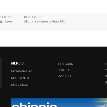
S ARTICLE
NEXT ARTICLE
gui krese
Maurcia pictures ta duna bèk.
MENU'S
FACEBOOK
P
TWITTER
NOS-MAGAZINE
GOOGLE+
NOS-EVENTS
R
NOS-VIDEOS