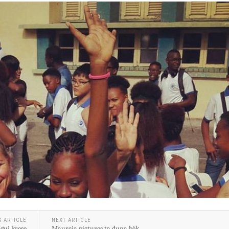
S ARTICLE
NEXT ARTICLE
gui krese
Maurcia pictures ta duna bèk.