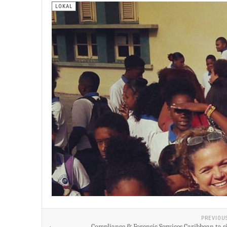
LOKAL
PREVIOU
Compliance & Forensic Services Caribbean ta si