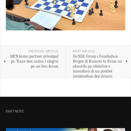
PREVIOUS ARTICLE
NEXT ARTICLE
MCB komo partner prinsipal
De SGR-Groep i Fundashon
pa ‘Kana den union i alegría
Birgen di Rosario ta firma un
pa un bon kousa
akuerdo pa ofisialisá e
intenshon di un posibel
integrashon den futuro.
PARTNERS