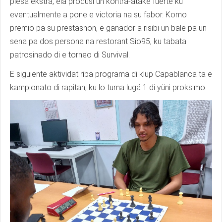
piesa ekstra, ela produsi un kontra-atake fuerte ku
eventualmente a pone e victoria na su fabor. Komo
premio pa su prestashon, e ganador a risibi un bale pa un
sena pa dos persona na restorant Sio95, ku tabata
patrosinado di e torneo di Survival.
E siguiente aktividat riba programa di klup Capablanca ta e
kampionato di rapitan, ku lo tuma lugá 1 di yüni proksimo.