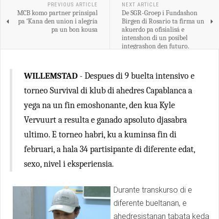
PREVIOUS ARTICLE
NEXT ARTICLE
MCB komo partner prinsipal
De SGR-Groep i Fundashon
pa ‘Kana den union i alegría
Birgen di Rosario ta firma un
pa un bon kousa
akuerdo pa ofisialisá e
intenshon di un posibel
integrashon den futuro.
WILLEMSTAD
- Despues di 9 buelta intensivo e
torneo Survival di klub di ahedres Capablanca a
yega na un fin emoshonante, den kua Kyle
Vervuurt a resulta e ganado apsoluto djasabra
ultimo. E torneo habri, ku a kuminsa fin di
februari, a hala 34 partisipante di diferente edat,
sexo, nivel i eksperiensia.
Durante transkurso di e
diferente bueltanan, e
ahedresistanan tabata keda