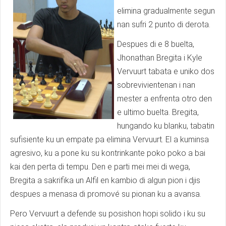
elimina gradualmente segun
nan sufri 2 punto di derota.
Despues di e 8 buelta,
Jhonathan Bregita i Kyle
Vervuurt tabata e uniko dos
sobrevivientenan i nan
mester a enfrenta otro den
e ultimo buelta. Bregita,
hungando ku blanku, tabatin
sufisiente ku un empate pa elimina Vervuurt. El a kuminsa
agresivo, ku a pone ku su kontrinkante poko poko a bai
kai den perta di tempu. Den e parti mei mei di wega,
Bregita a sakrifika un Alfil en kambio di algun pion i djis
despues a menasa di promové su pionan ku a avansa.
Pero Vervuurt a defende su posishon hopi solido i ku su