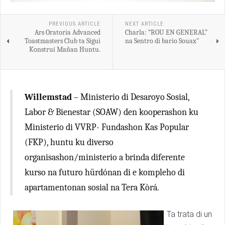
PREVIOUS ARTICLE
NEXT ARTICLE
Ars Oratoria Advanced
Charla: “ROU EN GENERAL”
Toastmasters Club ta Sigui
na Sentro di bario Souax"
Konstruí Mañan Huntu.
Willemstad
– Ministerio di Desaroyo Sosial,
Labor & Bienestar (SOAW) den kooperashon ku
Ministerio di VVRP- Fundashon Kas Popular
(FKP), huntu ku diverso
organisashon/ministerio a brinda diferente
kurso na futuro hürdónan di e kompleho di
apartamentonan sosial na Tera Kòrá.
Ta trata di un