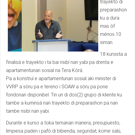
trayekto di
preparashon
ku a dura
mas òf
ménos 10
siman.
18 kursista a
finalisá e trayekto i ta bai risibí nan yabi pa drenta e
apartamentunan sosial na Tera Kòrá.
Pa a konstruí e apartamentunan sosial aki minister di
VVRP a sòru pa e tereno i SOAW a sòru pa pone
fondonan disponibel. Tin un di dos(2) grupo di kliente ku
tambe a kuminsá nan trayekto di preparashon pa nan
tambe risibí nan yabi.
Durante e kurso a toka temanan manera, presupuesto,
limpiesa paden i pafó di bibienda, seguridat, kome salú,