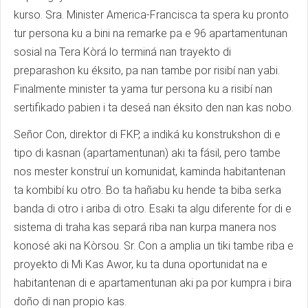
kurso. Sra. Minister America-Francisca ta spera ku pronto
tur persona ku a bini na remarke pa e 96 apartamentunan
sosial na Tera Kòrá lo terminá nan trayekto di
preparashon ku éksito, pa nan tambe por risibí nan yabi.
Finalmente minister ta yama tur persona ku a risibí nan
sertifikado pabien i ta deseá nan éksito den nan kas nobo.
Señor Con, direktor di FKP, a indiká ku konstrukshon di e
tipo di kasnan (apartamentunan) aki ta fásil, pero tambe
nos mester konstruí un komunidat, kaminda habitantenan
ta kombibí ku otro. Bo ta hañabu ku hende ta biba serka
banda di otro i ariba di otro. Esaki ta algu diferente for di e
sistema di traha kas separá riba nan kurpa manera nos
konosé aki na Kòrsou. Sr. Con a amplia un tiki tambe riba e
proyekto di Mi Kas Awor, ku ta duna oportunidat na e
habitantenan di e apartamentunan aki pa por kumpra i bira
doño di nan propio kas.