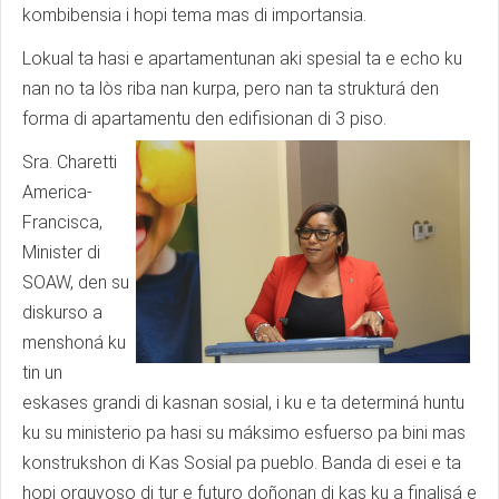
kombibensia i hopi tema mas di importansia.
Lokual ta hasi e apartamentunan aki spesial ta e echo ku
nan no ta lòs riba nan kurpa, pero nan ta strukturá den
forma di apartamentu den edifisionan di 3 piso.
Sra. Charetti
America-
Francisca,
Minister di
SOAW, den su
diskurso a
menshoná ku
tin un
eskases grandi di kasnan sosial, i ku e ta determiná huntu
ku su ministerio pa hasi su máksimo esfuerso pa bini mas
konstrukshon di Kas Sosial pa pueblo. Banda di esei e ta
hopi orguyoso di tur e futuro doñonan di kas ku a finalisá e