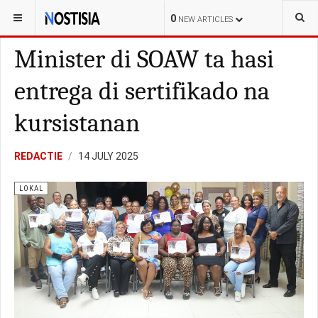
YOU ARE HERE:
CURAÇAO
LOKAL
0
NEW ARTICLES
Minister di SOAW ta hasi
entrega di sertifikado na
kursistanan
REDACTIE
14 JULY 2025
LOKAL