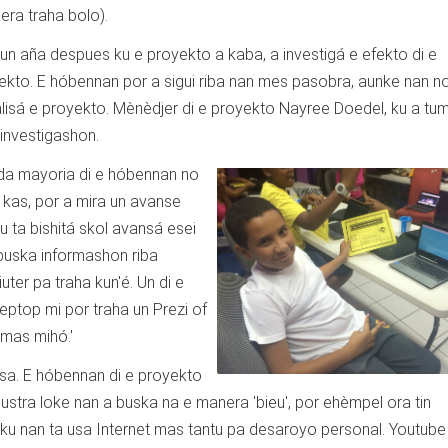
era traha bolo).
 un aña despues ku e proyekto a kaba, a investigá e efekto di e
ekto. E hóbennan por a sigui riba nan mes pasobra, aunke nan n
nalisá e proyekto. Mènèdjer di e proyekto Nayree Doedel, ku a tu
investigashon.
da mayoria di e hóbennan no
a kas, por a mira un avanse
u ta bishitá skol avansá esei
 buska informashon riba
uter pa traha kun'é. Un di e
leptop mi por traha un Prezi of
 mas mihó.'
usa. E hóbennan di e proyekto
ustra loke nan a buska na e manera 'bieu', por ehèmpel ora tin
ku nan ta usa Internet mas tantu pa desaroyo personal. Youtube 