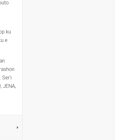
outo.
top ku
ku e
nan
arashon
 Ser'i
, JENA,