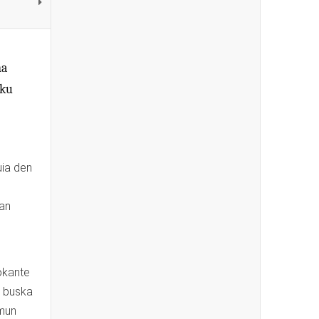
ña
 ku
uia den
nan
okante
a buska
omun