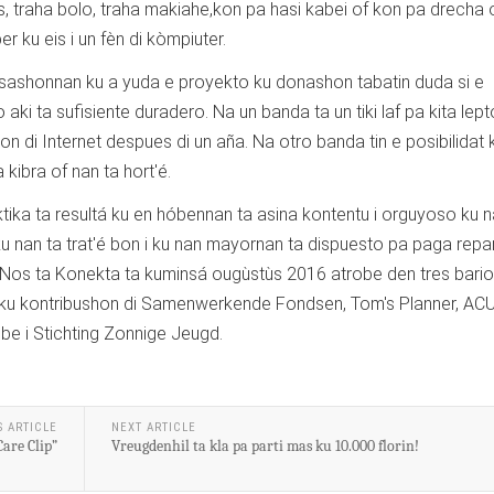
os, traha bolo, traha makiahe,kon pa hasi kabei of kon pa drecha 
r ku eis i un fèn di kòmpiuter.
sashonnan ku a yuda e proyekto ku donashon tabatin duda si e
 aki ta sufisiente duradero. Na un banda ta un tiki laf pa kita lep
n di Internet despues di un aña. Na otro banda tin e posibilidat 
 kibra of nan ta hort'é.
tika ta resultá ku en hóbennan ta asina kontentu i orguyoso ku 
ku nan ta trat'é bon i ku nan mayornan ta dispuesto pa paga rep
ekto Nos ta Konekta ta kuminsá ougùstùs 2016 atrobe den tres bario:
 ku kontribushon di Samenwerkende Fondsen, Tom's Planner, ACU
be i Stichting Zonnige Jeugd.
S ARTICLE
NEXT ARTICLE
Care Clip”
Vreugdenhil ta kla pa parti mas ku 10.000 florin!