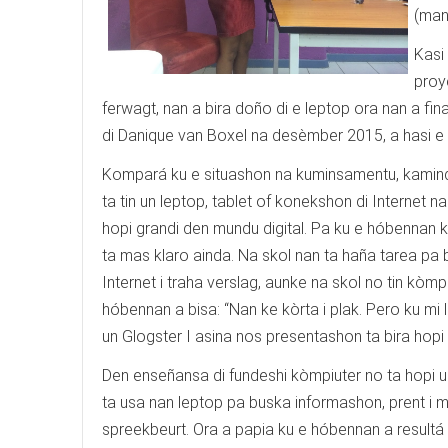
(man
Kasi
proy
ferwagt, nan a bira doño di e leptop ora nan a fi
di Danique van Boxel na desèmber 2015, a hasi e 
Kompará ku e situashon na kuminsamentu, kamin
ta tin un leptop, tablet of konekshon di Internet n
hopi grandi den mundu digital. Pa ku e hóbennan k
ta mas klaro ainda. Na skol nan ta haña tarea pa
Internet i traha verslag, aunke na skol no tin kòmpi
hóbennan a bisa: “Nan ke kòrta i plak. Pero ku mi 
un Glogster I asina nos presentashon ta bira hopi
Den enseñansa di fundeshi kòmpiuter no ta hopi 
ta usa nan leptop pa buska informashon, prent i m
spreekbeurt. Ora a papia ku e hóbennan a resultá 