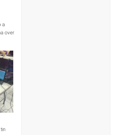
o a
ma over
tin