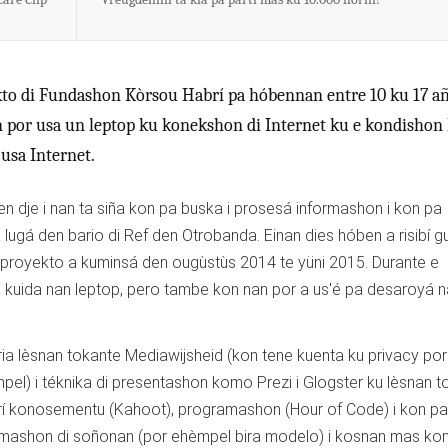
kto di Fundashon Kòrsou Habrí pa hóbennan entre 10 ku 17 a
 por usa un leptop ku konekshon di Internet ku e kondishon
 usa Internet.
en dje i nan ta siña kon pa buska i prosesá informashon i kon pa
a lugá den bario di Ref den Otrobanda. Einan dies hóben a risibí g
. E proyekto a kuminsá den ougùstùs 2014 te yüni 2015. Durante e
kuida nan leptop, pero tambe kon nan por a us'é pa desaroyá 
ria lèsnan tokante Mediawijsheid (kon tene kuenta ku privacy por
pel) i téknika di presentashon komo Prezi i Glogster ku lèsnan t
rí konosementu (Kahoot), programashon (Hour of Code) i kon p
rmashon di soñonan (por ehèmpel bira modelo) i kosnan mas k