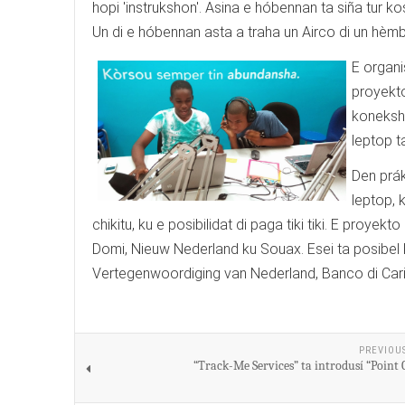
hopi 'instrukshon'. Asina e hóbennan ta siña tur k
Un di e hóbennan asta a traha un Airco di un hèmbe
E organi
proyekto
koneksho
leptop ta
Den prák
leptop, 
chikitu, ku e posibilidat di paga tiki tiki. E proy
Domi, Nieuw Nederland ku Souax. Esei ta posibel
Vertegenwoordiging van Nederland, Banco di Cari
PREVIOU
“Track-Me Services” ta introdusí “Point 