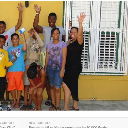
S ARTICLE
NEXT ARTICLE
Care Clip”
Vreugdenhil ta kla pa parti mas ku 10.000 florin!