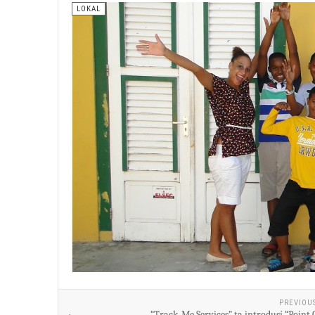
LOKAL
PREVIOU
“Track-Me Services” ta introdusí “Point 