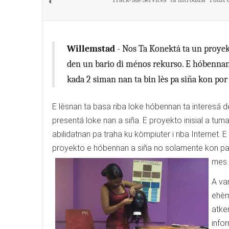
Willemstad
- Nos Ta Konektá ta un proye
den un bario di ménos rekurso. E hóbennan
kada 2 siman nan ta bin lès pa siña kon por
E lèsnan ta basa riba loke hóbennan ta interesá d
presentá loke nan a siña. E proyekto inisial a tum
abilidatnan pa traha ku kòmpiuter i riba Internet
proyekto e hóbennan a siña no solamente kon pa 
mes.
A va
ehèm
atke
info