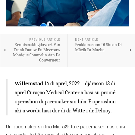
PREVIOUS ARTICLE
NEXT ARTICLE
Kennismakingsbezoek Van
Proklamashon Di Siman Di
Frank Paauw En Mevrouw
Müzik Pa Mucha
Monique Commelin Aan De
Gouverneur
Willemstad
14 di aprel, 2022 – djárason 13 di
aprel Curaçao Medical Center a hasi su promé
operashon di pacemaker sin liña. E operashon
aki a wòrdu hasi dor di dr. Witte i dr. Delnoy.
Un pacemaker sin liña Micra®, ta e pacemaker mas chikí
na mundu i ta 93% mas chikí ku esun tradishonal. Un