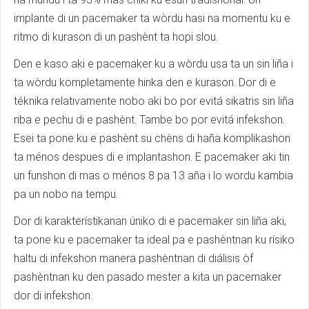
implante di un pacemaker ta wòrdu hasi na momentu ku e
ritmo di kurason di un pashènt ta hopi slou.
Den e kaso aki e pacemaker ku a wòrdu usa ta un sin liña i
ta wòrdu kompletamente hinka den e kurason. Dor di e
téknika relativamente nobo aki bo por evitá sikatris sin liña
riba e pechu di e pashènt. Tambe bo por evitá infekshon.
Esei ta pone ku e pashènt su chèns di haña komplikashon
ta ménos despues di e implantashon. E pacemaker aki tin
un funshon di mas o ménos 8 pa 13 aña i lo wordu kambia
pa un nobo na tempu.
Dor di karakterístikanan úniko di e pacemaker sin liña aki,
ta pone ku e pacemaker ta ideal pa e pashèntnan ku rísiko
haltu di infekshon manera pashèntnan di diálisis òf
pashèntnan ku den pasado mester a kita un pacemaker
dor di infekshon.