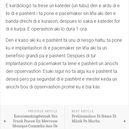
E kardiólogo ta trese un kateder (un tubu) den e ardu di e
lis di e pashènt i ta pone e pacemaker sin liña aki den e
banda drechi di e kurason, despues lo saka e kateder for
di e kurpa. E operashon aki lo dura 1 ora.
Den e kaso aki ku e pashènt ta unu di riesgo haltu, ta pone
ku e implantashon di e pacemaker sin liña aki ta un
benefisio grandi pa e pashènt. Despues di tur
implantashon di pacemaker ta tene e pashènt un anochi
den opservashon. Esaki sigur no ta algu ku e pashènt ta
deseá pero pa seguridat di e pashènt e mester keda un
anochi bou di opservashon promé ku e bai kas.
PREVIOUS ARTICLE
NEXT ARTICLE
Kennismakingsbezoek Van
Proklamashon Di Siman Di
Frank Paauw En Mevrouw
Müzik Pa Mucha
Monique Commelin Aan De