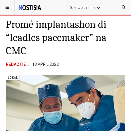
YOU ARE HERE:
CURAÇAO
LOKAL
2
NEW ARTICLES
Promé implantashon di
“leadles pacemaker” na
CMC
REDACTIE
18 APRIL 2022
LOKAL