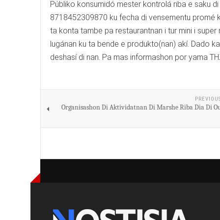
Públiko konsumidó mester kontrolá riba e saku 
8718452309870 ku fecha di vensementu promé ku 
ta konta tambe pa restaurantnan i tur mini i supe
lugánan ku ta bende e produkto(nan) akí. Dado k
deshasí di nan. Pa mas informashon por yama THZ
PREVIOU
Organisashon Di Aktividatnan Di Marshe Riba Dia Di 