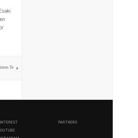
Esaki
den
or
isten Te
INTEREST
PARTNERS
YOUTUBE