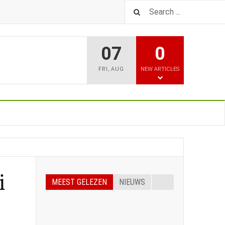
07
0
FRI
,
AUG
NEW ARTICLES
i
MEEST GELEZEN
NIEUWS