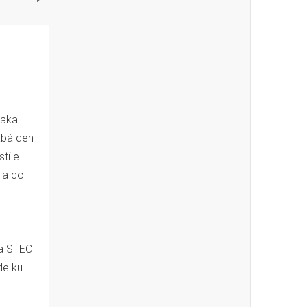
saka
labá den
stí e
a coli
ia STEC
de ku