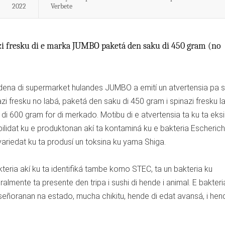
2022
Verbete
azi fresku di e marka JUMBO paketá den saku di 450 gram (no
dena di supermarket hulandes JUMBO a emití un atvertensia pa 
azi fresku no labá, paketá den saku di 450 gram i spinazi fresku 
di 600 gram for di merkado. Motibu di e atvertensia ta ku ta eksi
bilidat ku e produktonan akí ta kontaminá ku e bakteria Escherichi
 variedat ku ta produsí un toksina ku yama Shiga.
kteria akí ku ta identifiká tambe komo STEC, ta un bakteria ku
ralmente ta presente den tripa i sushi di hende i animal. E bakter
 señoranan na estado, mucha chikitu, hende di edat avansá, i hen