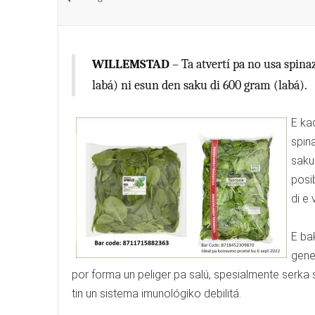
WILLEMSTAD
– Ta atvertí pa no usa spin
labá) ni esun den saku di 600 gram (labá).
E ka
spin
saku 
posi
di e
E ba
gene
por forma un peliger pa salú, spesialmente serka
tin un sistema imunológiko debilitá.