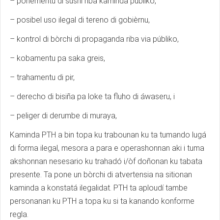
– ponementu di sushi riba kaminda públiko,
– posibel uso ilegal di tereno di gobièrnu,
– kontrol di bòrchi di propaganda riba via públiko,
– kobamentu pa saka greis,
– trahamentu di pir,
– derecho di bisiña pa loke ta fluho di áwaseru, i
– peliger di derumbe di muraya,
Kaminda PTH a bin topa ku trabounan ku ta tumando lugá
di forma ilegal, mesora a para e operashonnan aki i tuma
akshonnan nesesario ku trahadó i/òf doñonan ku tabata
presente. Ta pone un bòrchi di atvertensia na sitionan
kaminda a konstatá ilegalidat. PTH ta aploudí tambe
personanan ku PTH a topa ku si ta kanando konforme
regla.