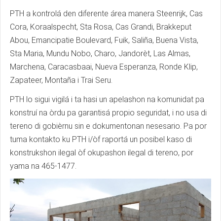
PTH a kontrolá den diferente área manera Steenrijk, Cas
Cora, Koraalspecht, Sta Rosa, Cas Grandi, Brakkeput
Abou, Emancipatie Boulevard, Fuik, Saliña, Buena Vista,
Sta Maria, Mundu Nobo, Charo, Jandorèt, Las Almas,
Marchena, Caracasbaai, Nueva Esperanza, Ronde Klip,
Zapateer, Montaña i Trai Seru.
PTH lo sigui vigilá i ta hasi un apelashon na komunidat pa
konstruí na òrdu pa garantisá propio seguridat, i no usa di
tereno di gobièrnu sin e dokumentonan nesesario. Pa por
tuma kontakto ku PTH i/òf raportá un posibel kaso di
konstrukshon ilegal òf okupashon ilegal di tereno, por
yama na 465-1477.