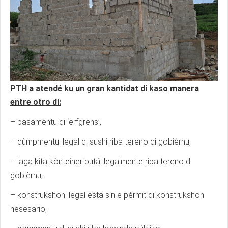
PTH a atendé ku un gran kantidat di kaso manera
entre otro di:
– pasamentu di ‘erfgrens’,
– dùmpmentu ilegal di sushi riba tereno di gobièrnu,
– laga kita kònteiner butá ilegalmente riba tereno di
gobièrnu,
– konstrukshon ilegal esta sin e pèrmit di konstrukshon
nesesario,