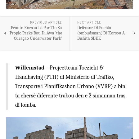
PREVIOUS ARTICLE
NEXT ARTICLE
Pronto Kòrsou Lo Por Tin Su
Defensor Di Pueblo
Propio Parke Bou Di Awa ‘the
(ombudsman) Di Kòrsou A
Curaçao Underwater Park’
Bishitá SDKK
Willemstad
– Projectteam Toezicht &
Handhaving (PTH) di Ministerio di Trafiko,
Transporte i Planifikashon Urbano (VVRP) a bin
ta ehersé diferente trabou den e 2 simannan tras
di lomba.