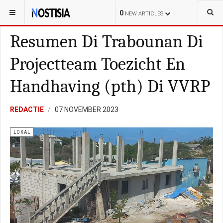
YOU ARE HERE:
CURAÇAO
LOKAL
0
NEW ARTICLES
Resumen Di Trabounan Di
Projectteam Toezicht En
Handhaving (pth) Di VVRP
REDACTIE
07 NOVEMBER 2023
LOKAL