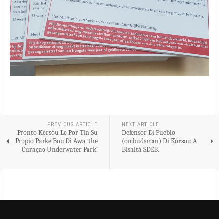
PREVIOUS ARTICLE
NEXT ARTICLE
Pronto Kòrsou Lo Por Tin Su
Defensor Di Pueblo
Propio Parke Bou Di Awa ‘the
(ombudsman) Di Kòrsou A
Curaçao Underwater Park’
Bishitá SDKK