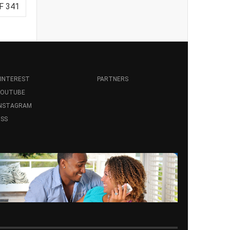
F 341
INTEREST
PARTNERS
YOUTUBE
INSTAGRAM
SS