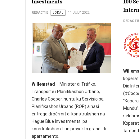
Investments
100 Se
Intern
REDACTIE
LOKAL
11 JULY 2022
REDACTI
Willem
koperat
Willemstad
– Minister di Tráfiko,
Dia Int
Transporte i Planifikashon Urbano,
(#Coops
Charles Cooper, huntu ku Servisio pa
“Kopera
Planifikashon Urbano (ROP) a hasi
Mundu”. 
entrega di pèrmit di konstrukshon na
selebras
Hague Blue Investments, pa
Koperat
konstrukshon di un proyekto grandi di
tambe t
apartamento.