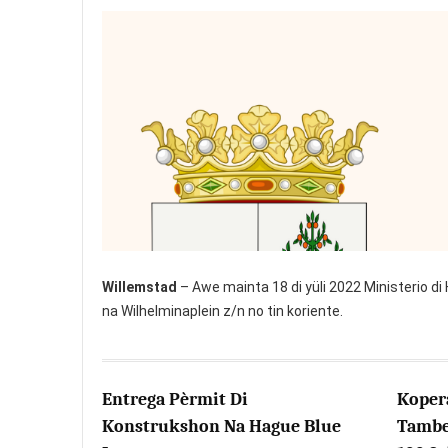
Willemstad
– Awe mainta 18 di yüli 2022 Ministerio di 
na Wilhelminaplein z/n no tin koriente.
Entrega Pèrmit Di
Koper
Konstrukshon Na Hague Blue
Tambe 