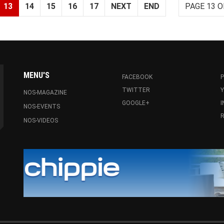
13
14
15
16
17
NEXT
END
PAGE 13 O
MENU'S
FACEBOOK
P
TWITTER
NOS-MAGAZINE
GOOGLE+
NOS-EVENTS
R
NOS-VIDEOS