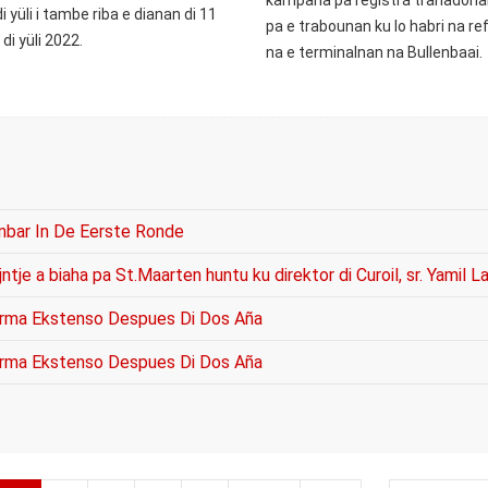
kampaña pa registrá trahadónan 
di yüli i tambe riba e dianan di 11
pa e trabounan ku lo habri na refi
 di yüli 2022.
na e terminalnan na Bullenbaai.
mbar In De Eerste Ronde
ntje a biaha pa St.Maarten huntu ku direktor di Curoil, sr. Yamil L
 Forma Ekstenso Despues Di Dos Aña
 Forma Ekstenso Despues Di Dos Aña