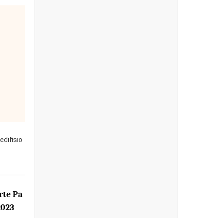
edifisio
rte Pa
2023