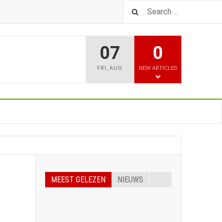
07
0
FRI
,
AUG
NEW ARTICLES
MEEST GELEZEN
NIEUWS