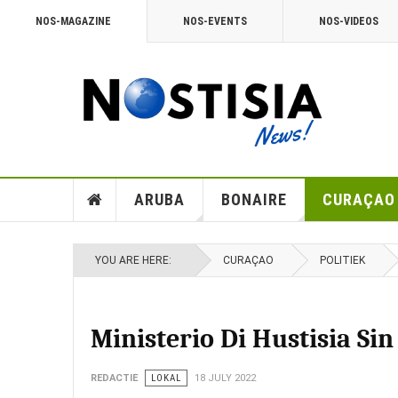
NOS-MAGAZINE
NOS-EVENTS
NOS-VIDEOS
ARUBA
BONAIRE
CURAÇAO
YOU ARE HERE:
CURAÇAO
POLITIEK
Ministerio Di Hustisia Sin
REDACTIE
LOKAL
18 JULY 2022