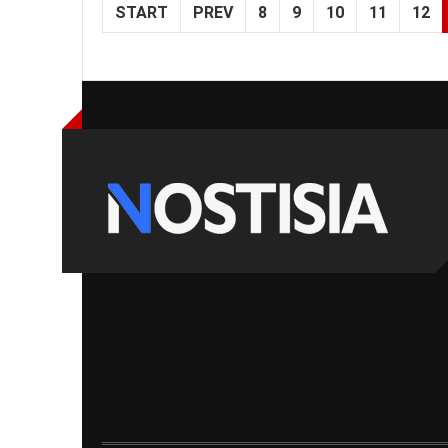
START
PREV
8
9
10
11
12