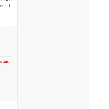
di fishi
neria i
asten.