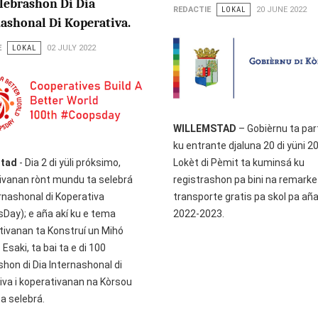
lebrashon Di Dia
REDACTIE
LOKAL
20 JUNE 2022
ashonal Di Koperativa.
E
LOKAL
02 JULY 2022
WILLEMSTAD
– Gobièrnu ta par
ku entrante djaluna 20 di yüni 2
stad
- Dia 2 di yüli próksimo,
Lokèt di Pèmit ta kuminsá ku
ivanan rònt mundu ta selebrá
registrashon pa bini na remarke
ernashonal di Koperativa
transporte gratis pa skol pa aña
Day); e aña akí ku e tema
2022-2023.
tivanan ta Konstruí un Mihó
Esaki, ta bai ta e di 100
hon di Dia Internashonal di
iva i koperativanan na Kòrsou
a selebrá.