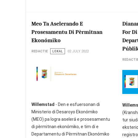
Meo Ta Aselerando E
Diana
Prosesamentu Di Pèrmitnan
For Di
Ekonómiko
Depar
Públi
REDACTIE
LOKAL
02 JULY 2022
REDACTI
Willemstad
- Den e esfuersonan di
Willem
Ministerio di Desaroyo Ekonómiko
(Kranshi
(MEO) pa logra aselerá e prosesamentu
tur siud
di pèrmitnan ekonómiko, e tim di e
eksterio
Departamentu di Pèrmitnan Ekonómiko
registro