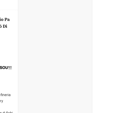
io Pa
ó Di
fineria
ry