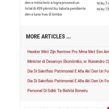
den e ministerio a logra prosesá un
te ku 7 
total di 439 pèrmit ku tabata pendiente
te ku 13
den e luna tras di lomba.
MORE ARTICLES ...
Hawker Wint Zijn Rentree Pro Mma Met Een Ar
Minister di Desaroyo Ekonómiko, sr. Ruisandro Cij
Dia Di Sakrifisio Patrimonial E Aña Akí Den Un
Dia Di Sakrifisio Patrimonial E Aña Akí Den Un
Personal Di Sdkk Ta Bishitá Boneiru