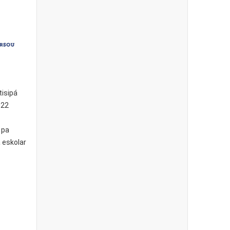
tisipá
022
 pa
 eskolar