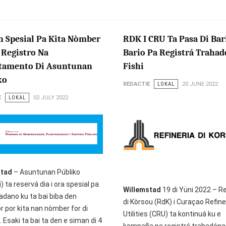
n Spesial Pa Kita Nòmber
RDK I CRU Ta Pasa Di Bar
 Registro Na
Bario Pa Registrá Trahad
tamento Di Asuntunan
Fishi
ko
REDACTIE
LOKAL
20 JUNE 2022
E
LOKAL
02 JULY 2022
stad
– Asuntunan Públiko
) ta reservá dia i ora spesial pa
Willemstad
19 di Yüni 2022 – Re
adano ku ta bai biba den
di Kòrsou (RdK) i Curaçao Refine
r por kita nan nòmber for di
Utilities (CRU) ta kontinuá ku e
. Esaki ta bai ta den e siman di 4