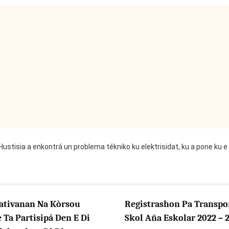
Hustisia a enkontrá un problema tékniko ku elektrisidat, ku a pone ku e 
ativanan Na Kòrsou
Registrashon Pa Transpo
Ta Partisipá Den E Di
Skol Aña Eskolar 2022 – 