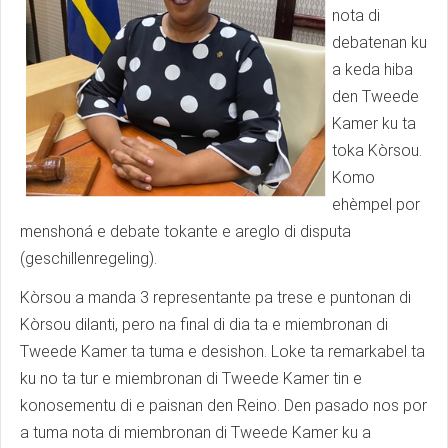
nota di
debatenan ku
a keda hiba
den Tweede
Kamer ku ta
toka Kòrsou.
Komo
ehèmpel por
menshoná e debate tokante e areglo di disputa
(geschillenregeling).
Kòrsou a manda 3 representante pa trese e puntonan di
Kòrsou dilanti, pero na final di dia ta e miembronan di
Tweede Kamer ta tuma e desishon. Loke ta remarkabel ta
ku no ta tur e miembronan di Tweede Kamer tin e
konosementu di e paisnan den Reino. Den pasado nos por
a tuma nota di miembronan di Tweede Kamer ku a