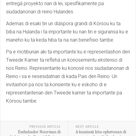
entregá proyekto nan di lei, spesífikamente pa
siudadanonan di reino Hulandes.
Ademas di esaki tin un diáspora grandi di Kòrsou ku ta
biba na Hulanda i ta importante ku nan tin e siguransa ku e
maneho ku ta keda hiba ta na nan benefisio tambe.
Pa e motibunan aki ta importante ku e representashon den
Tweede Kamer ta reflehá un konosementu ekstenso di
nos Reino. Representante ku konosé nos siudadanonan di
Reino i sa e nesesidatnan di kada Pais den Reino. Un
invitashon pa nos ta konsiente ku e eskoho di e
representantenan den Tweede kamer ta importante pa
Kòrsou tambe.
PREVIOUS ARTICLE
NEXT ARTICLE
Embahador Noorman di
A kuminsá kita ophetonan di