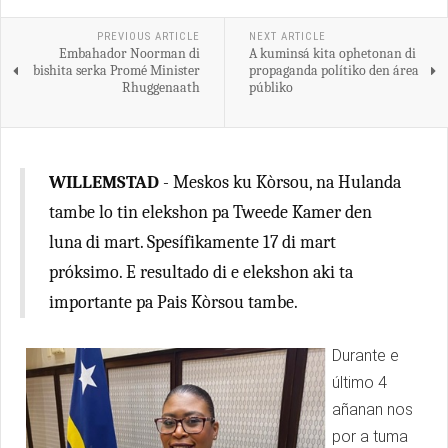
PREVIOUS ARTICLE
NEXT ARTICLE
Embahador Noorman di
A kuminsá kita ophetonan di
bishita serka Promé Minister
propaganda polítiko den área
Rhuggenaath
públiko
WILLEMSTAD
- Meskos ku Kòrsou, na Hulanda
tambe lo tin elekshon pa Tweede Kamer den
luna di mart. Spesífikamente 17 di mart
próksimo. E resultado di e elekshon aki ta
importante pa Pais Kòrsou tambe.
Durante e
último 4
añanan nos
por a tuma