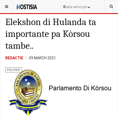
YOU ARE HERE:
CURAÇAO
POLITIEK
0
NEW ARTICLES
Elekshon di Hulanda ta
importante pa Kòrsou
tambe..
REDACTIE
09 MARCH 2021
POLITIEK