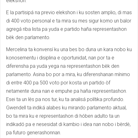
elekshon.
E la partisipá na previo elekshon i ku sosten amplio, di mas
di 400 voto personal e ta mira su mes sigur komo un balor
agregá riba lista pa yuda e partido haña representashon
bèk den parlamento.
Mercelina ta konvensí ku una bes bo duna un kara nobo ku
konosementu i disiplina e oportunidat, nan por ta e
diferensha pa yuda yega na representashon bèk den
parlamento. Asina bo por a mira, ku diferenshanan mínimo
di entre 400 pa 500 voto por kosta un partido òf
netamente duna nan e empuhe pa haña representashon.
Esei ta un lès pa nos tur, ku ta analisá polítika profundo.
Gwendell ta indiká alabes ku mirando parlamento aktual,
bo ta mira ku e representashon di hóben adulto ta un
indikadó pa e nesesidat di kambio i idea nan nobo i bèrdè,
pa futuro generashonnan.