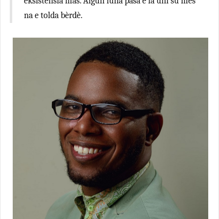
eksistensia mas. Algun luna pasá e la uni su mes
na e tolda bèrdè.