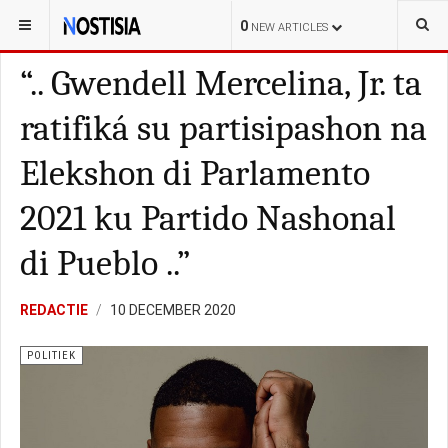
YOU ARE HERE:
CURAÇAO
KORTE-POLISIAL
0
NEW ARTICLES
“.. Gwendell Mercelina, Jr. ta
ratifiká su partisipashon na
Elekshon di Parlamento
2021 ku Partido Nashonal
di Pueblo ..”
REDACTIE
10 DECEMBER 2020
POLITIEK