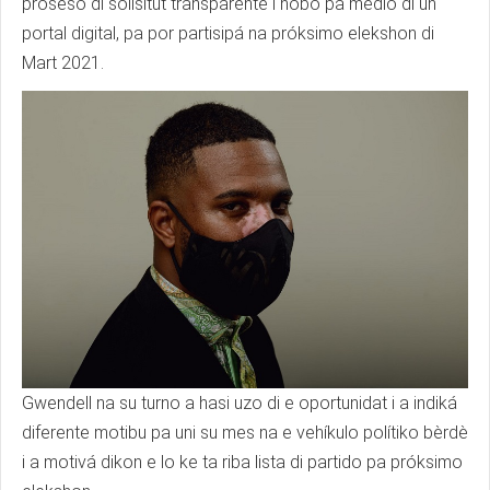
proseso di solisitut transparente i nobo pa medio di un
portal digital, pa por partisipá na próksimo elekshon di
Mart 2021.
Gwendell na su turno a hasi uzo di e oportunidat i a indiká
diferente motibu pa uni su mes na e vehíkulo polítiko bèrdè
i a motivá dikon e lo ke ta riba lista di partido pa próksimo