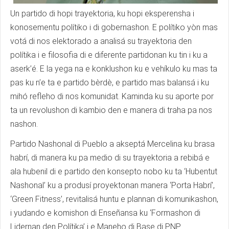
Un partido di hopi trayektoria, ku hopi eksperensha i
konosementu polítiko i di gobernashon. E polítiko yòn mas
votá di nos elektorado a analisá su trayektoria den
polítika i e filosofia di e diferente partidonan ku tin i ku a
aserk’é. E la yega na e konklushon ku e vehíkulo ku mas ta
pas ku n’e ta e partido bèrdè, e partido mas balansá i ku
mihó refleho di nos komunidat. Kaminda ku su aporte por
ta un revolushon di kambio den e manera di traha pa nos
nashon.
Partido Nashonal di Pueblo a akseptá Mercelina ku brasa
habrí, di manera ku pa medio di su trayektoria a rebibá e
ala hubenil di e partido den konsepto nobo ku ta ‘Hubentut
Nashonal’ ku a produsí proyektonan manera ‘Porta Habrí’,
‘Green Fitness’, revitalisá huntu e plannan di komunikashon,
i yudando e komishon di Enseñansa ku ‘Formashon di
Lidernan den Polítika’ i e Maneho di Base di PNP.