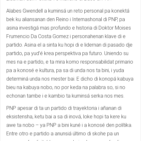
Alabes Gwendell a kuminsá un reto personal pa konektá
bek ku aliansanan den Reino i Internashonal di PNP, pa
asina investigá mas profundo e historia di Doktor Moises
Frumencio Da Costa Gomez i personahenan klave di e
partido. Asina el a sinta ku hopi di e lidernan di pasado dje
partido, pa yud’é krea perspektiva pa futuro. Uniendo su
mes na e partido, e ta mira komo responsabilidat primario
pa a konosé e kultura, pa sa di unda nos ta bini, i yuda
determiná unda nos mester bai. E dicho di konopá kabuya
bieu na kabuya nobo, no por keda na palabra so, si no
echonan tambe i e kambio ta kuminsá serka nos mes.
PNP apesar di ta un partido di trayektoria i añanan di
eksistensha, ketu bai a sa di inová, loke hopi ta kere ku
awe ta nobo – ya PNP a bini kuné i a konosé den polítika.
Entre otro e partido a anunsiá último di skohe pa un