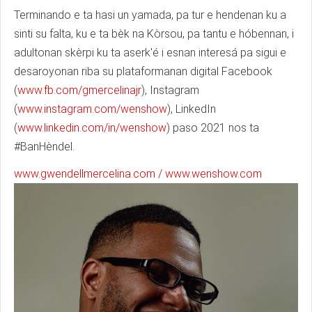
Terminando e ta hasi un yamada, pa tur e hendenan ku a
sinti su falta, ku e ta bèk na Kòrsou, pa tantu e hóbennan, i
adultonan skèrpi ku ta aserk'é i esnan interesá pa sigui e
desaroyonan riba su plataformanan digital Facebook
(
www.fb.com/gmercelinajr
), Instagram
(
www.instagram.com/wenshow
), LinkedIn
(
www.linkedin.com/in/wenshow
) paso 2021 nos ta
#BanHèndel.
www.gwendellmercelina.com / www.wenshow.com