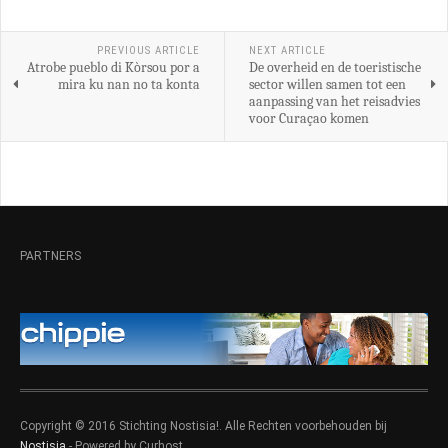
PREVIOUS ARTICLE
NEXT ARTICLE
Atrobe pueblo di Kòrsou por a
De overheid en de toeristische
mira ku nan no ta konta
sector willen samen tot een
aanpassing van het reisadvies
voor Curaçao komen
PARTNERS
Copyright © 2016 Stichting Nostisia!. Alle Rechten voorbehouden bij
Nostisia
- Powered by Curhost.