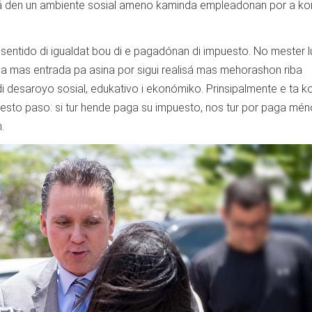
iná den un ambiente sosial ameno kaminda empleadonan por a k
sentido di igualdat bou di e pagadónan di impuesto. No mester l
a mas entrada pa asina por sigui realisá mas mehorashon riba
 desaroyo sosial, edukativo i ekonómiko. Prinsipalmente e ta ko
esto paso: si tur hende paga su impuesto, nos tur por paga mén
.