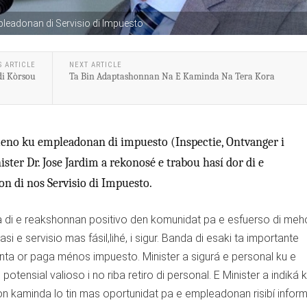
pleadonan di Servisio di Impuesto
S ARTICLE
NEXT ARTICLE
di Kòrsou
Ta Bin Adaptashonnan Na E Kaminda Na Tera Kora
eno ku empleadonan di impuesto (Inspectie, Ontvanger i
ter Dr. Jose Jardim a rekonosé e trabou hasí dor di e
 di nos Servisio di Impuesto.
a di e reakshonnan positivo den komunidat pa e esfuerso di meh
si e servisio mas fásil,lihé, i sigur. Banda di esaki ta importante
enta or paga ménos impuesto. Minister a sigurá e personal ku e
ensial valioso i no riba retiro di personal. E Minister a indiká 
n kaminda lo tin mas oportunidat pa e empleadonan risibí infor