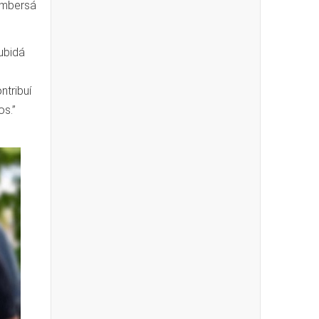
ombersá
ubidá
ntribuí
os.”