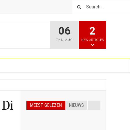
06
2
THU
,
AUG
NEW ARTICLES
 Di
MEEST GELEZEN
NIEUWS