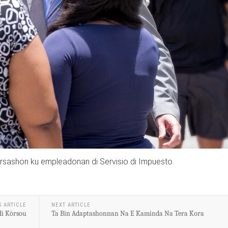
rsashon ku empleadonan di Servisio di Impuesto.
S ARTICLE
NEXT ARTICLE
di Kòrsou
Ta Bin Adaptashonnan Na E Kaminda Na Tera Kora