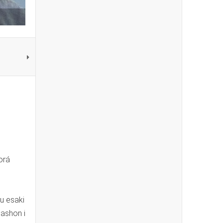
orá
ku esaki
mashon i