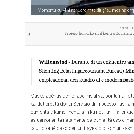
Momentu ku Minister Jardim ta dirigí su mes na em
PREVIOU
Proseso hurídiko sivil kontra Gobièrnu 
Willemstad
- Durante di un enkuentro am
Stichting Belastingaccountant Bureau) Minis
empleadonan den kuadro di e modernisashon
Maske apénas den e fase inisial ya, por tuma not
kalidat prestá dor di Servisio di Impuesto i asina ha
oumentá e kumplimentu afín ku nos tur final pi ku
esfuersonan ta netamente pa oumentá uso di nan pot
ta un promé paso den un trayekto di komunikasho