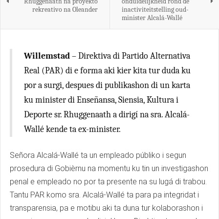
Rhuggenaath na proyekto
onduidelijkheid rond de
rekreativo na Oleander
inactiviteitstelling oud-
minister Alcalá-Wallé
Willemstad
– Direktiva di Partido Alternativa
Real (PAR) di e forma aki kier kita tur duda ku
por a surgi, despues di publikashon di un karta
ku minister di Enseñansa, Siensia, Kultura i
Deporte sr. Rhuggenaath a dirigí na sra. Alcalá-
Wallé kende ta ex-minister.
Señora Alcalá-Wallé ta un empleado públiko i segun
prosedura di Gobièrnu na momentu ku tin un investigashon
penal e empleado no por ta presente na su lugá di trabou.
Tantu PAR komo sra. Alcalá-Wallé ta para pa integridat i
transparensia, pa e motibu aki ta duna tur kolaborashon i