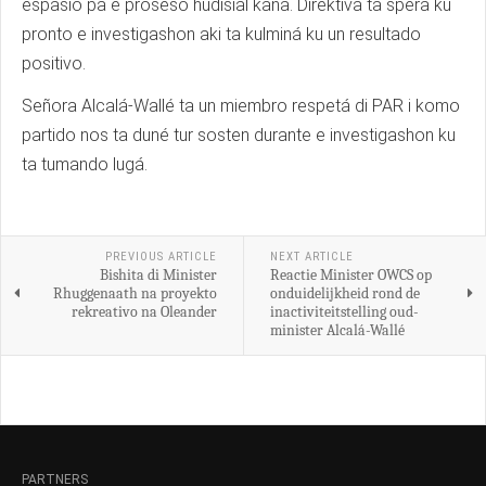
espasio pa e proseso hudisial kana. Direktiva ta spera ku
pronto e investigashon aki ta kulminá ku un resultado
positivo.
Señora Alcalá-Wallé ta un miembro respetá di PAR i komo
partido nos ta duné tur sosten durante e investigashon ku
ta tumando lugá.
PREVIOUS ARTICLE
NEXT ARTICLE
Bishita di Minister
Reactie Minister OWCS op
Rhuggenaath na proyekto
onduidelijkheid rond de
rekreativo na Oleander
inactiviteitstelling oud-
minister Alcalá-Wallé
PARTNERS