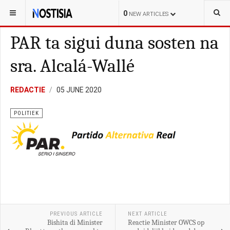
YOU ARE HERE:
CURAÇAO
POLITIEK
0
NEW ARTICLES
PAR ta sigui duna sosten na
sra. Alcalá-Wallé
REDACTIE
05 JUNE 2020
POLITIEK
PREVIOUS ARTICLE
NEXT ARTICLE
Bishita di Minister
Reactie Minister OWCS op