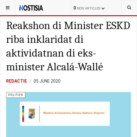
YOU ARE HERE:
CURAÇAO
LOKAL
0
NEW ARTICLES
Reakshon di Minister ESKD
riba inklaridat di
aktividatnan di eks-
minister Alcalá-Wallé
REDACTIE
05 JUNE 2020
POLITIEK