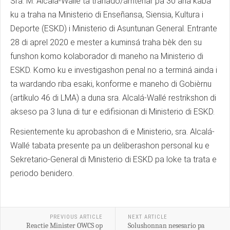
Sra. M. Alcala-Wallé ta trahadó/ámtenar pa 30 aña kaba
ku a traha na Ministerio di Enseñansa, Siensia, Kultura i
Deporte (ESKD) i Ministerio di Asuntunan General. Entrante
28 di aprel 2020 e mester a kuminsá traha bèk den su
funshon komo kolaborador di maneho na Ministerio di
ESKD. Komo ku e investigashon penal no a terminá ainda i
ta wardando riba esaki, konforme e maneho di Gobièrnu
(artíkulo 46 di LMA) a duna sra. Alcalá-Wallé restrikshon di
akseso pa 3 luna di tur e edifisionan di Ministerio di ESKD.
Resientemente ku aprobashon di e Ministerio, sra. Alcalá-
Wallé tabata presente pa un deliberashon personal ku e
Sekretario-General di Ministerio di ESKD pa loke ta trata e
periodo benidero.
PREVIOUS ARTICLE
NEXT ARTICLE
Reactie Minister OWCS op
Solushonnan nesesario pa