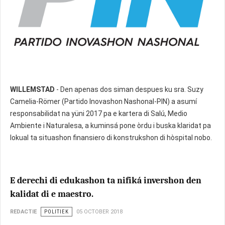
WILLEMSTAD
- Den apenas dos siman despues ku sra. Suzy
Camelia-Römer (Partido Inovashon Nashonal-PIN) a asumí
responsabilidat na yüni 2017 pa e kartera di Salú, Medio
Ambiente i Naturalesa, a kuminsá pone òrdu i buska klaridat pa
lokual ta situashon finansiero di konstrukshon di hòspital nobo.
E derechi di edukashon ta nifiká invershon den
kalidat di e maestro.
REDACTIE
POLITIEK
05 OCTOBER 2018