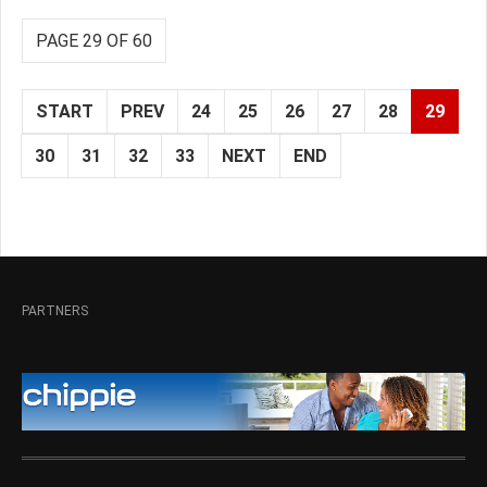
PAGE 29 OF 60
START
PREV
24
25
26
27
28
29
30
31
32
33
NEXT
END
PARTNERS