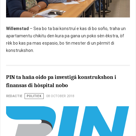
Willemstad
– Sea bo ta bai konstruí e kas di bo soño, traha un
apartamentu chikitu den kura pa gana un poko sèn èkstra, òf
rèk bo kas pa mas espasio, bo tin mester di un pèrmit di
konstrukshon.
PIN ta haña oido pa investigá konstrukshon i
finansas di hòspital nobo
REDACTIE
POLITIEK
08 OCTOBER 2018