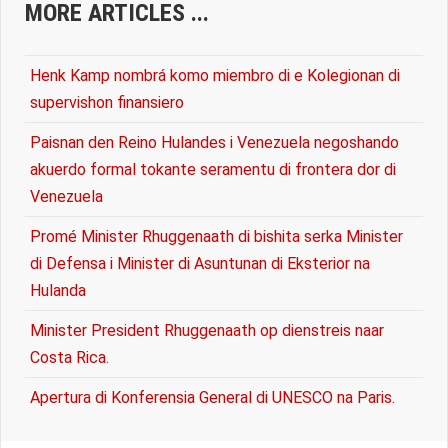
MORE ARTICLES ...
Henk Kamp nombrá komo miembro di e Kolegionan di
supervishon finansiero
Paisnan den Reino Hulandes i Venezuela negoshando
akuerdo formal tokante seramentu di frontera dor di
Venezuela
Promé Minister Rhuggenaath di bishita serka Minister
di Defensa i Minister di Asuntunan di Eksterior na
Hulanda
Minister President Rhuggenaath op dienstreis naar
Costa Rica.
Apertura di Konferensia General di UNESCO na Paris.