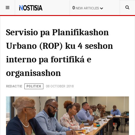
YOU ARE HERE:
CURAÇAO
LOKAL
0
NEW ARTICLES
Servisio pa Planifikashon
Urbano (ROP) ku 4 seshon
interno pa fortifiká e
organisashon
REDACTIE
POLITIEK
08 OCTOBER 2018