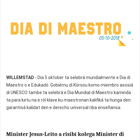
WILLEMSTAD
- Dia 5 oktober ta selebrá mundialmente e Dia di
Maestro o e Edukadó. Gobièrnu di Kòrsou komo miembro asosiá
di UNESCO tambe ta selebrá e Dia Mundial di Maestro kaminda
ta para ketu na e ròl klave ku maestronan kalifiká ta hunga den
garantisá kalidat den e derecho universal riba enseñansa.
Minister Jesus-Leito a risibí kolega Minister di