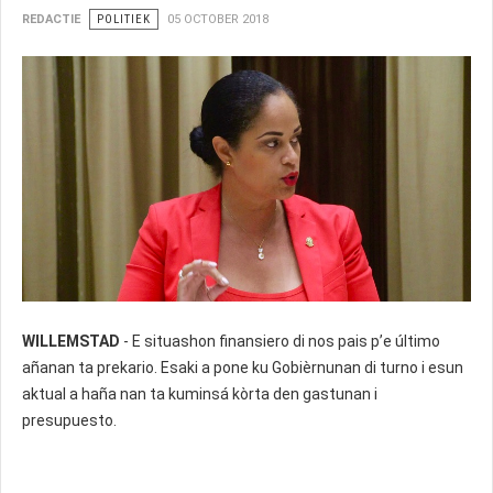
REDACTIE
POLITIEK
05 OCTOBER 2018
WILLEMSTAD
- E situashon finansiero di nos pais p’e último
añanan ta prekario. Esaki a pone ku Gobièrnunan di turno i esun
aktual a haña nan ta kuminsá kòrta den gastunan i
presupuesto.