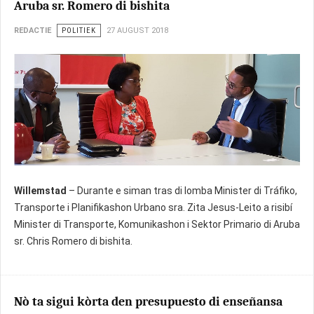
Aruba sr. Romero di bishita
REDACTIE
POLITIEK
27 AUGUST 2018
Willemstad
– Durante e siman tras di lomba Minister di Tráfiko,
Transporte i Planifikashon Urbano sra. Zita Jesus-Leito a risibí
Minister di Transporte, Komunikashon i Sektor Primario di Aruba
sr. Chris Romero di bishita.
Nò ta sigui kòrta den presupuesto di enseñansa