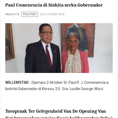
Paul Comenencia di bishita serka Gobernador
REDACTIE
POLITIEK
03 OCTOBER 2018
WILLEMSTAD
- Djamars 2 òktober Sr. Paul R. J. Comenencia a
bishitá Gobernador di Kòrsou, S.E. Sra. Lucille George-Wout.
Toespraak Ter Gelegenheid Van De Opening Van