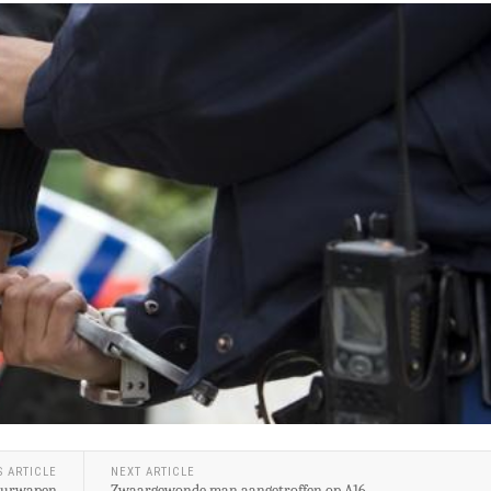
S ARTICLE
NEXT ARTICLE
vuurwapen
Zwaargewonde man aangetroffen op A16