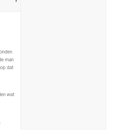
vonden.
ode man
 op dat
len wat
f