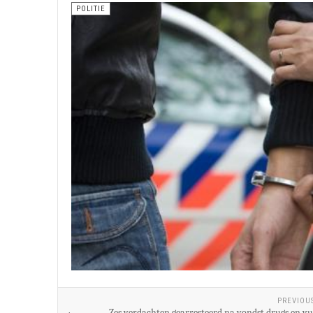
POLITIE
PREVIOU
Zes verdachten gearresteerd na vondst drugs en 