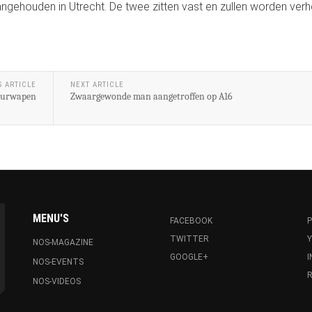
aangehouden in Utrecht. De twee zitten vast en zullen worden ver
S ARTICLE
NEXT ARTICLE
vuurwapen
Zwaargewonde man aangetroffen op A16
MENU'S
FACEBOOK
P
TWITTER
NOS-MAGAZINE
GOOGLE+
NOS-EVENTS
R
NOS-VIDEOS