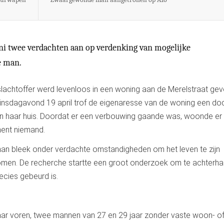
uni twee verdachten aan op verdenking van mogelijke
e man.
slachtoffer werd levenloos in een woning aan de Merelstraat ge
insdagavond 19 april trof de eigenaresse van de woning een d
in haar huis. Doordat er een verbouwing gaande was, woonde er
nt niemand.
an bleek onder verdachte omstandigheden om het leven te zijn
men. De recherche startte een groot onderzoek om te achterha
recies gebeurd is.
r voren, twee mannen van 27 en 29 jaar zonder vaste woon- o