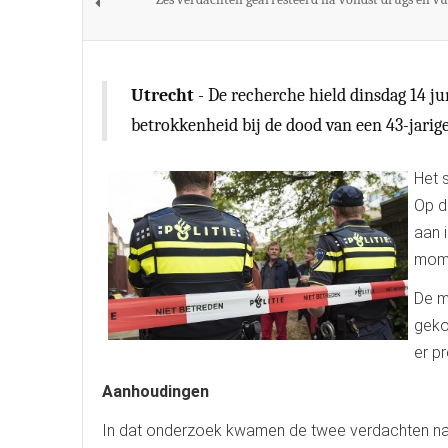
Utrecht
- De recherche hield dinsdag 14 j
betrokkenheid bij de dood van een 43-jarig
Het 
Op d
aan 
mome
De m
geko
er p
Aanhoudingen
In dat onderzoek kwamen de twee verdachten naa