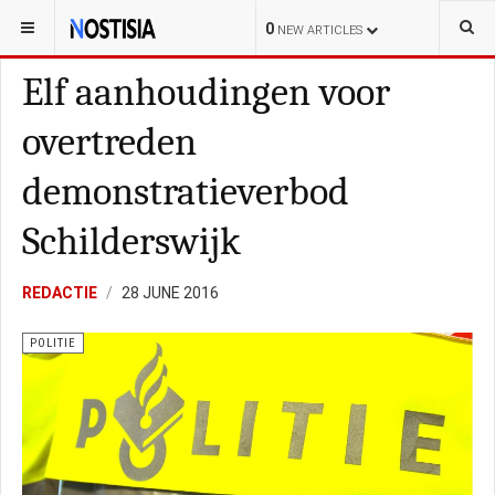
YOU ARE HERE:
NEDERLAND
POLITIE
0
NEW ARTICLES
Elf aanhoudingen voor
overtreden
demonstratieverbod
Schilderswijk
REDACTIE
28 JUNE 2016
POLITIE