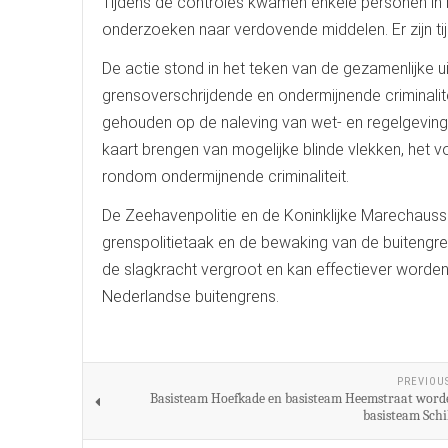
Tijdens de controles kwamen enkele personen in
onderzoeken naar verdovende middelen. Er zijn t
De actie stond in het teken van de gezamenlijke ui
grensoverschrijdende en ondermijnende criminalitei
gehouden op de naleving van wet- en regelgeving, 
kaart brengen van mogelijke blinde vlekken, he
rondom ondermijnende criminaliteit.
De Zeehavenpolitie en de Koninklijke Marechausse
grenspolitietaak en de bewaking van de buitengr
de slagkracht vergroot en kan effectiever worden
Nederlandse buitengrens.
PREVIOU
Basisteam Hoefkade en basisteam Heemstraat wor
basisteam Schi