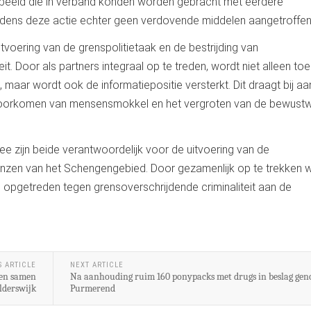
 beeld die in verband konden worden gebracht met eerdere
ijdens deze actie echter geen verdovende middelen aangetroffen
tvoering van de grenspolitietaak en de bestrijding van
t. Door als partners integraal op te treden, wordt niet alleen toe
maar wordt ook de informatiepositie versterkt. Dit draagt bij aan
t voorkomen van mensensmokkel en het vergroten van de bewust
e zijn beide verantwoordelijk voor de uitvoering van de
enzen van het Schengengebied. Door gezamenlijk op te trekken 
 opgetreden tegen grensoverschrijdende criminaliteit aan de
S ARTICLE
NEXT ARTICLE
den samen
Na aanhouding ruim 160 ponypacks met drugs in beslag ge
lderswijk
Purmerend