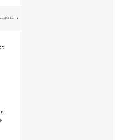
nomen in
de
nd.
se