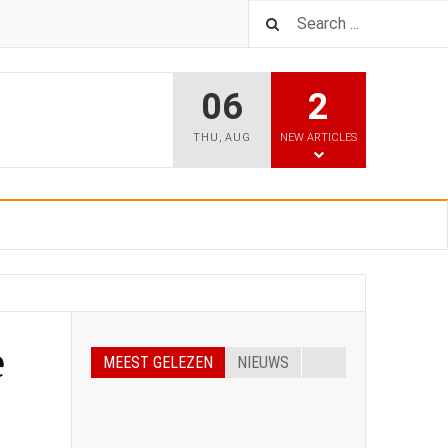
06
2
THU
,
AUG
NEW ARTICLES
e
MEEST GELEZEN
NIEUWS