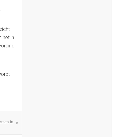
.
zicht
 het in
wording
wordt
nomen in