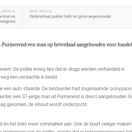
S ARTICLE
NEXT ARTICLE
e kust en
Onderschept pakket leidt tot grote wapenvondst
itengrens
 in Purmerend een man op heterdaad aangehouden voor handel
em. De politie kreeg tips dat er drugs werden verhandeld in
reeg een verdachte in beeld.
ie een auto staande. De bestuurder had zogenaamde 'ponypacks'
uurder, een 37-jarige man uit Purmerend is direct aangehouden. Er
slag genomen, de inhoud wordt onderzocht.
id en het trekt meer criminaliteit aan. Ook de buurt veiliger maken
ten doorgeven aan de politie, zonder dat je persoonsgegevens b