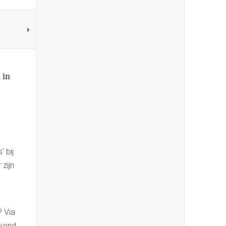
 in
 bij
 zijn
? Via
ekend