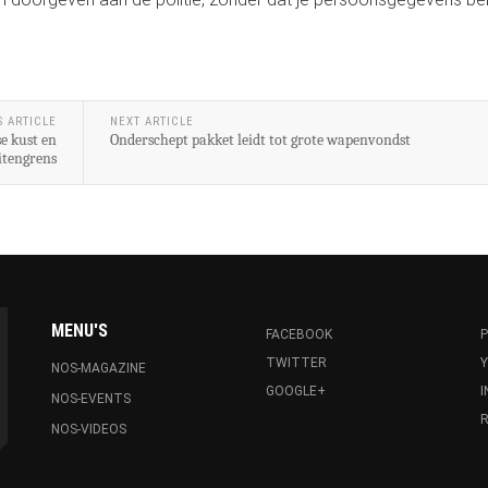
S ARTICLE
NEXT ARTICLE
e kust en
Onderschept pakket leidt tot grote wapenvondst
itengrens
MENU'S
FACEBOOK
P
TWITTER
NOS-MAGAZINE
GOOGLE+
NOS-EVENTS
R
NOS-VIDEOS