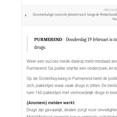
PREVIOU
Grootschalige controle pleziervaart langs de Nederlands
bu
PURMEREND
- Donderdag 19 februari is
drugs.
Weer een succes mede dankzij meld misdaad anoni
Purmerend. De politie startte een onderzoek, en k
Op de Grotenhuysweg in Purmerend hield de polit
zich, pakketjes waar vaak drugs in zitten. De best
ruim 160 pakketjes met vermoedelijk drugs in be
(Anoniem) melden werkt
Drugs zijn gevaarlijk, dealen zorgt voor onveilighe
Meld Misdaad anoniem kun je criminele activitei