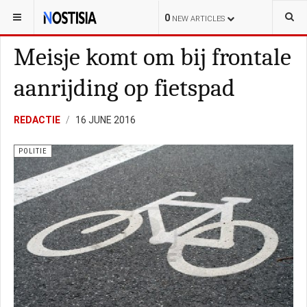
YOU ARE HERE:
NEDERLAND
POLITIE
0
NEW ARTICLES
Meisje komt om bij frontale
aanrijding op fietspad
REDACTIE
16 JUNE 2016
POLITIE