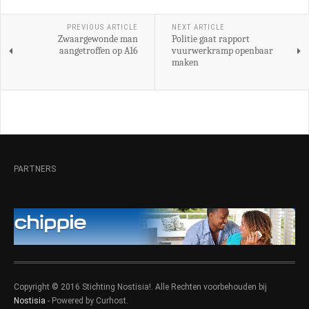
PREVIOUS ARTICLE
NEXT ARTICLE
Zwaargewonde man
Politie gaat rapport
aangetroffen op A16
vuurwerkramp openbaar
maken
PARTNERS
Copyright © 2016 Stichting Nostisia!. Alle Rechten voorbehouden bij
Nostisia
- Powered by Curhost.