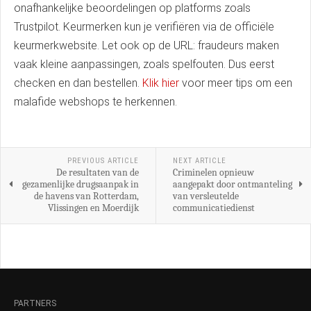
onafhankelijke beoordelingen op platforms zoals
Trustpilot. Keurmerken kun je verifiëren via de officiële
keurmerkwebsite. Let ook op de URL: fraudeurs maken
vaak kleine aanpassingen, zoals spelfouten. Dus eerst
checken en dan bestellen.
Klik hier
voor meer tips om een
malafide webshops te herkennen.
PREVIOUS ARTICLE
NEXT ARTICLE
De resultaten van de
Criminelen opnieuw
gezamenlijke drugsaanpak in
aangepakt door ontmanteling
de havens van Rotterdam,
van versleutelde
Vlissingen en Moerdijk
communicatiedienst
PARTNERS