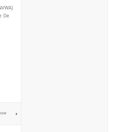
(NVWA).
e. De
rouw