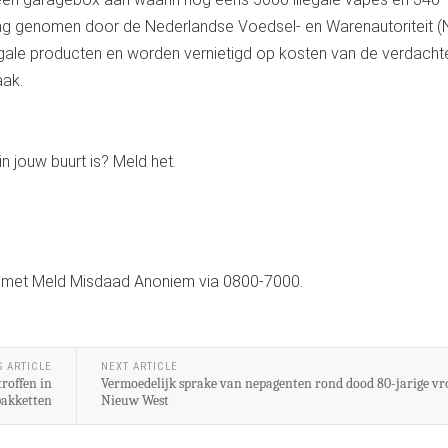
slag genomen door de Nederlandse Voedsel- en Warenautoriteit 
gale producten en worden vernietigd op kosten van de verdacht
aak.
in jouw buurt is? Meld het.
op met Meld Misdaad Anoniem via 0800-7000.
S ARTICLE
NEXT ARTICLE
roffen in
Vermoedelijk sprake van nepagenten rond dood 80-jarige v
pakketten
Nieuw West