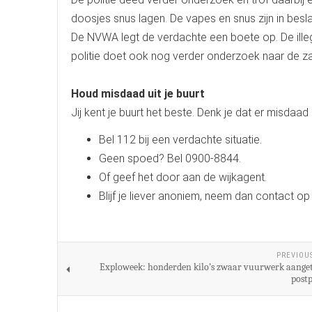
doosjes snus lagen. De vapes en snus zijn in be
De NVWA legt de verdachte een boete op. De ille
politie doet ook nog verder onderzoek naar de z
Houd misdaad uit je buurt
Jij kent je buurt het beste. Denk je dat er misdaad 
Bel 112 bij een verdachte situatie.
Geen spoed? Bel 0900-8844.
Of geef het door aan de wijkagent.
Blijf je liever anoniem, neem dan contact 
PREVIOU
Exploweek: honderden kilo’s zwaar vuurwerk aanget
post