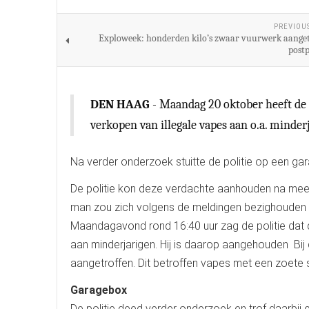
PREVIOU
Exploweek: honderden kilo’s zwaar vuurwerk aanget
post
DEN HAAG
- Maandag 20 oktober heeft de 
verkopen van illegale vapes aan o.a. minder
Na verder onderzoek stuitte de politie op een 
De politie kon deze verdachte aanhouden na mee
man zou zich volgens de meldingen bezighouden m
Maandagavond rond 16:40 uur zag de politie dat 
aan minderjarigen. Hij is daarop aangehouden Bij 
aangetroffen. Dit betroffen vapes met een zoete 
Garagebox
De politie deed verder onderzoek en trof daarbi