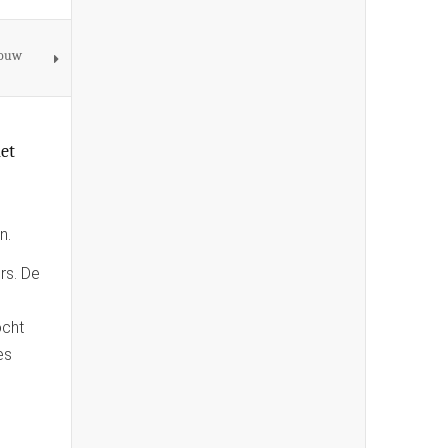
rouw
et
n.
rs. De
ocht
es