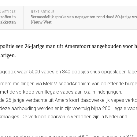
S ARTICLE
NEXT ARTICLE
roffen in
Vermoedelijk sprake van nepagenten rond dood 80-jarige v
pakketten
Nieuw West
politie een 26-jarige man uit Amersfoort aangehouden voor h
jarigen.
garagebox waar 5000 vapes en 340 doosjes snus opgeslagen lage
rdere meldingen via MeldMisdaadAnoniem van oplettende burge
et de verkoop van illegale vapes aan o.a. minderjarigen.
de 26-jarige verdachte uit Amersfoort daadwerkelijk vapes verk
deze aanhouding werden er in zijn voertuig bijna 200 illegale vap
smaakjes. De verkoop daarvan is verboden zijn in Nederland
j een garagebox aan waarin nog eens 5000 illegale vapes en 340