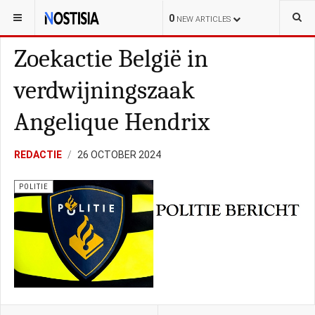
YOU ARE HERE:
NEDERLAND
ALGEMEEN
0
NEW ARTICLES
Zoekactie België in
verdwijningszaak
Angelique Hendrix
REDACTIE
26 OCTOBER 2024
POLITIE