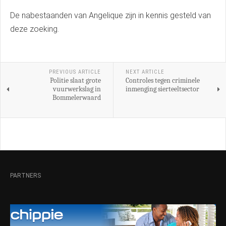
De nabestaanden van Angelique zijn in kennis gesteld van
deze zoeking.
PREVIOUS ARTICLE
NEXT ARTICLE
Politie slaat grote
Controles tegen criminele
vuurwerkslag in
inmenging sierteeltsector
Bommelerwaard
PARTNERS