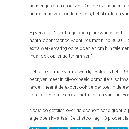
aaneengesloten groei zien. Om de aanhoudende gr
financiering voor ondernemers, het stimuleren van 
Hij vervolgt: “In het afgelopen jaar kwamen er bi
aantal openstaande vacatures met bijna 8000. D
extra werkervaring op te doen en om hun talenten 
maar ook op lange termijn van.”
Het ondernemersvertrouwen ligt volgens het CBS o
bedrijven meer in bijvoorbeeld computers, softw
landen, neemt de export ook verder toe. In de 
horeca, recreatie en aan het inrichten van hun won
Naast de getallen over de economische groei, blijk
afgelopen kwartaal. De uitstoot lag 1,3 procent la