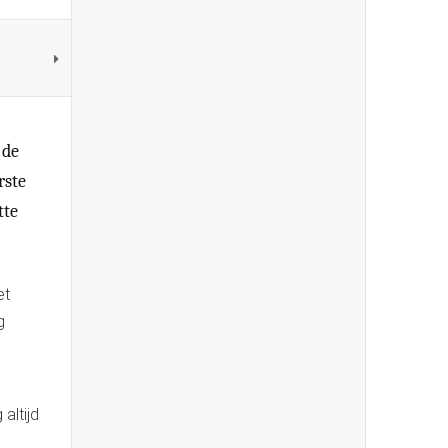
 de
rste
tte
et
g
altijd