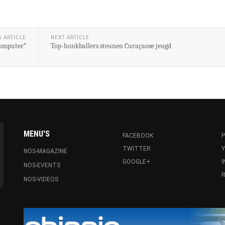
S ARTICLE
NEXT ARTICLE
computer”
Top-honkballers steunen Curaçaose jeugd
MENU'S
FACEBOOK
P
TWITTER
NOS-MAGAZINE
GOOGLE+
NOS-EVENTS
R
NOS-VIDEOS