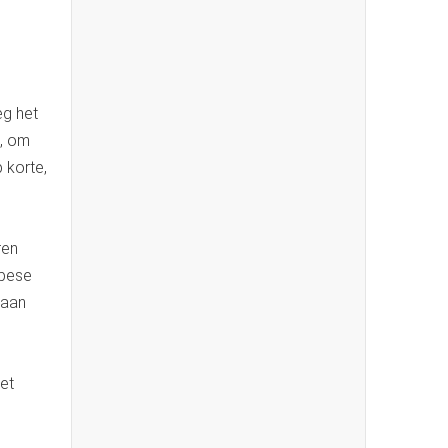
eg het
n, om
 korte,
ren
opese
 aan
het