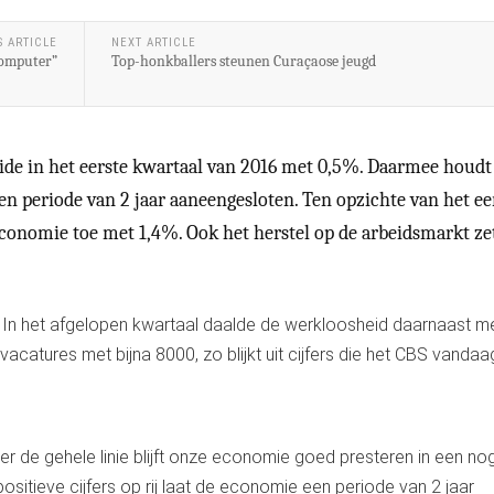
S ARTICLE
NEXT ARTICLE
computer”
Top-honkballers steunen Curaçaose jeugd
de in het eerste kwartaal van 2016 met 0,5%. Daarmee houdt
een periode van 2 jaar aaneengesloten. Ten opzichte van het ee
onomie toe met 1,4%. Ook het herstel op de arbeidsmarkt ze
j. In het afgelopen kwartaal daalde de werkloosheid daarnaast m
catures met bijna 8000, zo blijkt uit cijfers die het CBS vandaa
de gehele linie blijft onze economie goed presteren in een nog 
positieve cijfers op rij laat de economie een periode van 2 jaar