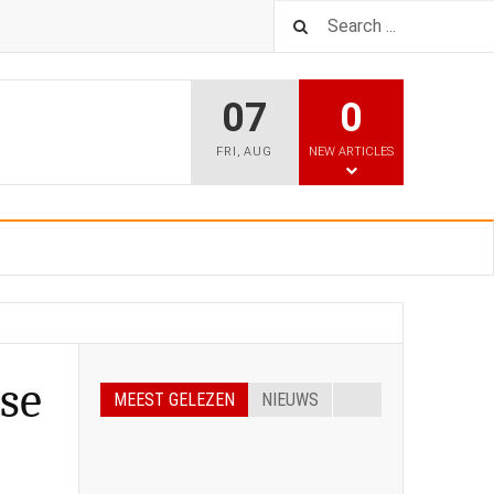
07
0
FRI
,
AUG
NEW ARTICLES
dse
MEEST GELEZEN
NIEUWS