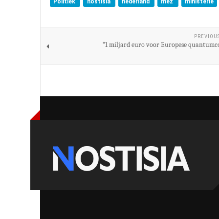
Politiek
nostisia
nederland
mez
ministerie
PREVIOU
“1 miljard euro voor Europese quantum