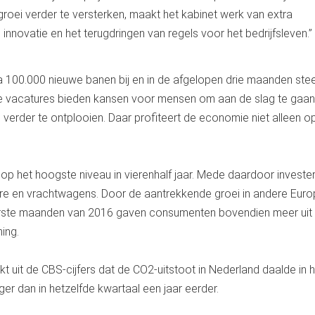
oei verder te versterken, maakt het kabinet werk van extra
innovatie en het terugdringen van regels voor het bedrijfsleven.”
jna 100.000 nieuwe banen bij en in de afgelopen drie maanden ste
ie vacatures bieden kansen voor mensen om aan de slag te gaa
verder te ontplooien. Daar profiteert de economie niet alleen op
p het hoogste niveau in vierenhalf jaar. Mede daardoor investe
are en vrachtwagens. Door de aantrekkende groei in andere Eur
eerste maanden van 2016 gaven consumenten bovendien meer uit
ing.
t uit de CBS-cijfers dat de CO2-uitstoot in Nederland daalde in 
ger dan in hetzelfde kwartaal een jaar eerder.