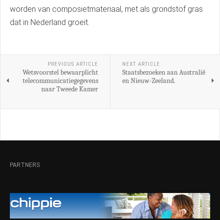
worden van composietmateriaal, met als grondstof gras
dat in Nederland groeit.
PREVIOUS ARTICLE
NEXT ARTICLE
Wetsvoorstel bewaarplicht
Staatsbezoeken aan Australië
telecommunicatiegegevens
en Nieuw-Zeeland.
naar Tweede Kamer
PARTNERS