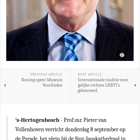
PREVIOUS ARTICLE
NEXT ARTICLE
Koning opent Museum
Internationale coalitie voor
Voorlinden
gelijke rechten LHBTI’s
gelanceerd
‘s-Hertogenbosch
- Prof.mr. Pieter van
Vollenhoven verricht donderdag 8 september op
de Parade, het plein bij de Sint-Janskathedraal in