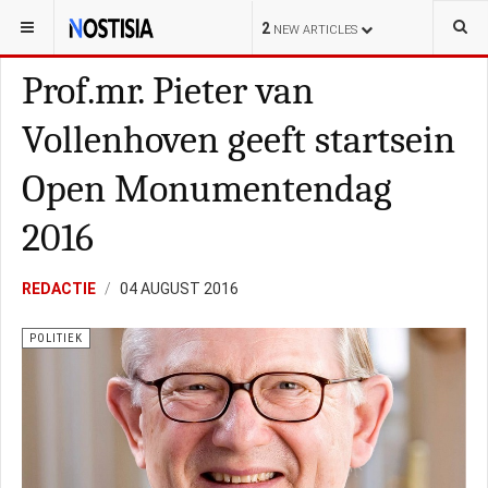
YOU ARE HERE:
NEDERLAND
POLITIE
2
NEW ARTICLES
Prof.mr. Pieter van
Vollenhoven geeft startsein
Open Monumentendag
2016
REDACTIE
04 AUGUST 2016
POLITIEK