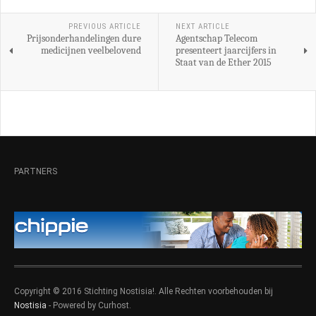
PREVIOUS ARTICLE
NEXT ARTICLE
Prijsonderhandelingen dure
Agentschap Telecom
medicijnen veelbelovend
presenteert jaarcijfers in
Staat van de Ether 2015
PARTNERS
Copyright © 2016 Stichting Nostisia!. Alle Rechten voorbehouden bij
Nostisia
- Powered by Curhost.