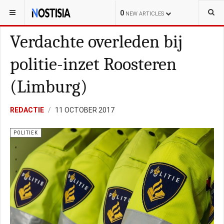
YOU ARE HERE:
NEDERLAND
POLITIE
0
NEW ARTICLES
Verdachte overleden bij
politie-inzet Roosteren
(Limburg)
REDACTIE
11 OCTOBER 2017
POLITIEK