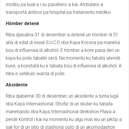
motibu pa kual e i su pasahero a kai. Ambulans a
transportá ámbos pa hòspital pa tratamentu médiko.
Hòmber detené
Riba djasabra 31 di desèmber a detené un hòmber di 51
aña di edat di inisial S.U.C.D riba Kaya Korona pa manehá
bou di influensia di alkohòl. E hòmber a kore pasa den un
kaya ku polis tabatin será. Na momentu ku tabata atendé
kuné, a konstatá ku e tabata bou di influensia di alkohòl. A
hiba e vehíkulo warda di polis.
Aksidente
Riba djabièrnè 30 di desèmber, un aksidente a tuma lugá
riba Kaya Internashonal. Shofùr di un skuter ku tabata
manehando riba Kaya Internashonal direkshon Playa a
pèrdè kòntròl i kai na momentu ku algu mas leu un pikòp a
sali for di un sitio di stashoná outo di un akomodashon