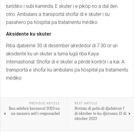
turístiko i subi kaminda. E skuter i e pikòp no a dal den
otro. Ambulans a transportá shofùr di e skuter i su
pasahero pa hòspital pa tratamentu médiko
Aksidente ku skuter
Riba djabièrnè 30 di desèmber alrededor di 7.30 or un
aksidente ku un skuter a tuma lugá riba Kaya
Internashonal. Shofùr di e skuter a pèrdè kontròl i a kai. A
transportá e shofùr ku ambulans pa hòspital pa tratamentu
médiko
PREVIOUS ARTICLE
NEXT ARTICLE
Ban selebrá karnaval 2023 na
Notisia di polis di djabièrnè 7
un manera seif i responsabel
di òktober te ku djárason 12 di
òktober 2022