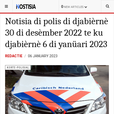
YOU ARE HERE:
BONAIRE
KORTE-POLISIAL
0
NEW ARTICLES
Notisia di polis di djabièrnè
30 di desèmber 2022 te ku
djabièrnè 6 di yanüari 2023
REDACTIE
06 JANUARY 2023
KORTE-POLISIAL