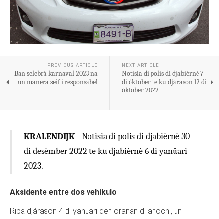
PREVIOUS ARTICLE
NEXT ARTICLE
Ban selebrá karnaval 2023 na
Notisia di polis di djabièrnè 7
un manera seif i responsabel
di òktober te ku djárason 12 di
òktober 2022
KRALENDIJK
- Notisia di polis di djabièrnè 30
di desèmber 2022 te ku djabièrnè 6 di yanüari
2023.
Aksidente entre dos vehíkulo
Riba djárason 4 di yanüari den oranan di anochi, un