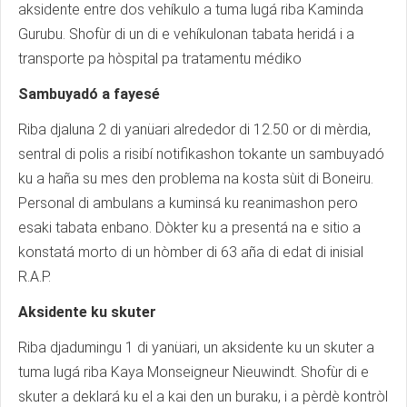
aksidente entre dos vehíkulo a tuma lugá riba Kaminda
Gurubu. Shofùr di un di e vehíkulonan tabata heridá i a
transporte pa hòspital pa tratamentu médiko
Sambuyadó a fayesé
Riba djaluna 2 di yanüari alrededor di 12.50 or di mèrdia,
sentral di polis a risibí notifikashon tokante un sambuyadó
ku a haña su mes den problema na kosta sùit di Boneiru.
Personal di ambulans a kuminsá ku reanimashon pero
esaki tabata enbano. Dòkter ku a presentá na e sitio a
konstatá morto di un hòmber di 63 aña di edat di inisial
R.A.P.
Aksidente ku skuter
Riba djadumingu 1 di yanüari, un aksidente ku un skuter a
tuma lugá riba Kaya Monseigneur Nieuwindt. Shofùr di e
skuter a deklará ku el a kai den un buraku, i a pèrdè kontròl