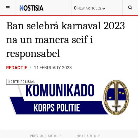
YOU ARE HERE:
BONAIRE
KORTE-POLISIAL
0
NEW ARTICLES
Ban selebrá karnaval 2023
na un manera seif i
responsabel
REDACTIE
11 FEBRUARY 2023
KORTE-POLISIAL
PREVIOUS ARTICLE
NEXT ARTICLE