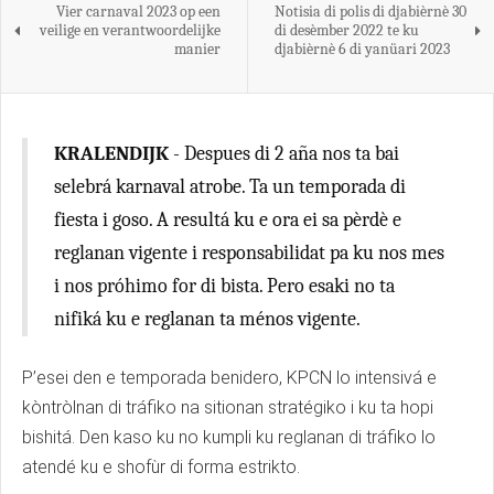
Vier carnaval 2023 op een
Notisia di polis di djabièrnè 30
veilige en verantwoordelijke
di desèmber 2022 te ku
manier
djabièrnè 6 di yanüari 2023
KRALENDIJK
- Despues di 2 aña nos ta bai
selebrá karnaval atrobe. Ta un temporada di
fiesta i goso. A resultá ku e ora ei sa pèrdè e
reglanan vigente i responsabilidat pa ku nos mes
i nos próhimo for di bista. Pero esaki no ta
nifiká ku e reglanan ta ménos vigente.
P’esei den e temporada benidero, KPCN lo intensivá e
kòntròlnan di tráfiko na sitionan stratégiko i ku ta hopi
bishitá. Den kaso ku no kumpli ku reglanan di tráfiko lo
atendé ku e shofùr di forma estrikto.