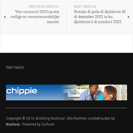
PREVIOUS ARTICLE
NEXT ARTICLE
Vier carnaval 2023 op een
Notisia di polis di djabièrnè 30
veilige en verantwoordelijke
di desèmber 2022 te ku
manier
djabièrnè 6 di yanüari 2023
PARTNERS
Copyright © 2016 Stichting Nostisia!. Alle Rechten voorbehouden bij
Nostisia
- Powered by Curhost.