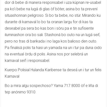
dor di bebe di manera responsabel i uza kùpnan re-usabel
pa ko’i bebe na lugá di glas òf bòter, asina bo ta prevení
situashonnan peligroso. Si bo ta bebe, no stür. Mirando ku
durante di karnaval lo bo ta oranan largu for di kas ta
deseabel pa sera bo kas bon i sòru pa e tin sufisiente
iluminashon ora bo sali. Stashoná bo outo na un lugá seif,
pero no tras di barikada i no laga kos balioso den outo.
Pa finalisá polis ta hasi un yamada na un i tur pa duna oido
na eventual òrdu di polis. Asina nos por selebrá un
karnaval seif i responsabel.
Kuerpo Polisial Hulanda Karibense ta deseá un i tur un felis
Karnaval
Bo a mira algu sospechoso? Yama 717 8000 òf e liña di
tep anónimo 9310.