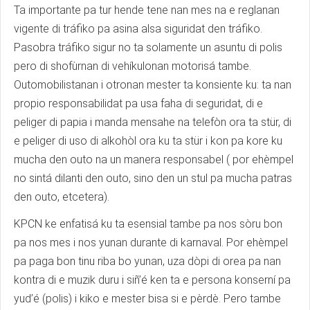
Ta importante pa tur hende tene nan mes na e reglanan
vigente di tráfiko pa asina alsa siguridat den tráfiko.
Pasobra tráfiko sigur no ta solamente un asuntu di polis
pero di shofùrnan di vehíkulonan motorisá tambe.
Outomobilistanan i otronan mester ta konsiente ku: ta nan
propio responsabilidat pa usa faha di seguridat, di e
peliger di papia i manda mensahe na telefòn ora ta stür, di
e peliger di uso di alkohòl ora ku ta stür i kon pa kore ku
mucha den outo na un manera responsabel ( por ehèmpel
no sintá dilanti den outo, sino den un stul pa mucha patras
den outo, etcetera).
KPCN ke enfatisá ku ta esensial tambe pa nos sòru bon
pa nos mes i nos yunan durante di karnaval. Por ehèmpel
pa paga bon tinu riba bo yunan, uza dòpi di orea pa nan
kontra di e muzik duru i siñ’é ken ta e persona konserní pa
yud’é (polis) i kiko e mester bisa si e pèrdè. Pero tambe