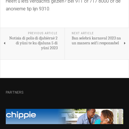
Heeft u iets verdachts gezien? Bel 911 of 717 8000 of de
anonieme tip lijn 9310.
PREVIOUS ARTICLE
NEXT ARTICLE
Notisia di polis di djabièrnè 2
Ban selebrá karnaval 2023 na
di yüni te ku djaluna 5 di
un manera seif i responsabel
yüni 2023
PARTNERS