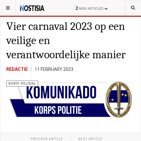
YOU ARE HERE:
BONAIRE
KORTE-POLISIAL
2
NEW ARTICLES
Vier carnaval 2023 op een
veilige en
verantwoordelijke manier
REDACTIE
11 FEBRUARY 2023
KORTE-POLISIAL
PREVIOUS ARTICLE
NEXT ARTICLE