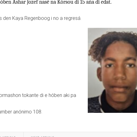
 hóben Ashar Jozef nasé na Kòrsou di 15 aña di edat.
as den Kaya Regenboog i no a regresá.
nformashon tokante di e hóben aki pa
 number anónimo 108.