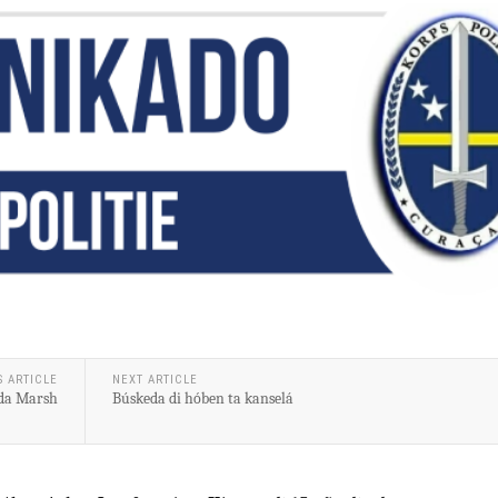
S ARTICLE
NEXT ARTICLE
da Marsh
Búskeda di hóben ta kanselá