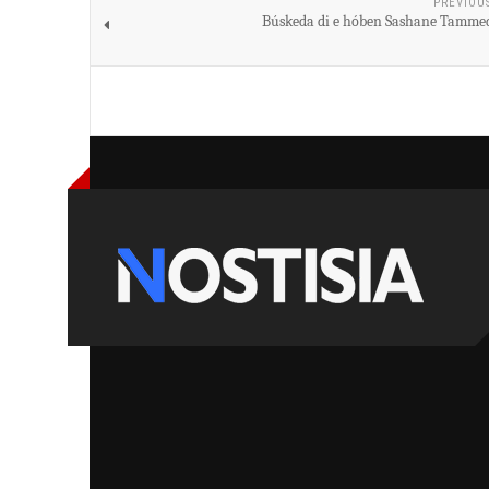
PREVIOU
Búskeda di e hóben Sashane Tamme