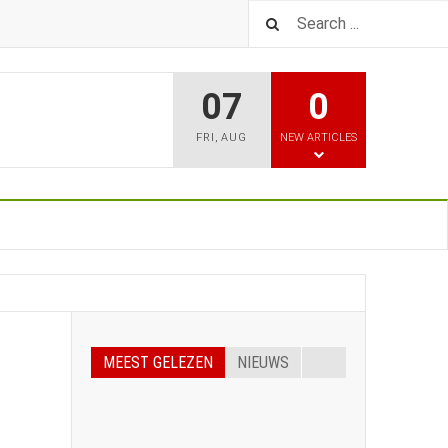
07
0
FRI
,
AUG
NEW ARTICLES
MEEST GELEZEN
NIEUWS