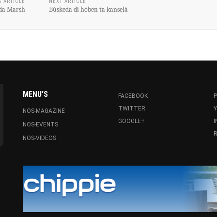
S ARTICLE
NEXT ARTICLE
da Marsh
Búskeda di hóben ta kanselá
MENU'S
FACEBOOK
P
TWITTER
NOS-MAGAZINE
GOOGLE+
NOS-EVENTS
R
NOS-VIDEOS