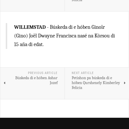
WILLEMSTAD
- Búskeda di e hóben Ginoïr
(Gino) Joël Dwayne Francisca nasé na Kòrsou di
15 aña di edat.
PREVIOUS ARTICLE
NEXT ARTICLE
Búskeda di e hóben Ashar
Petishon pa búskeda di e
Jozef
hóben Qurshenely Kimberley
Felicia