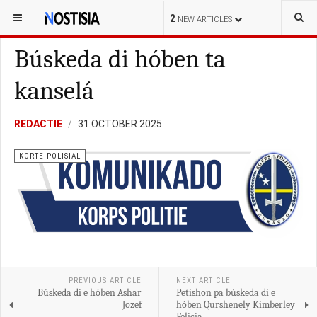
YOU ARE HERE:
CURAÇAO
LOKAL
2
NEW ARTICLES
Búskeda di hóben ta
kanselá
REDACTIE
31 OCTOBER 2025
KORTE-POLISIAL
PREVIOUS ARTICLE
NEXT ARTICLE
Búskeda di e hóben Ashar
Petishon pa búskeda di e
Jozef
hóben Qurshenely Kimberley
Felicia