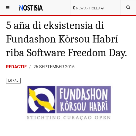
YOU ARE HERE:
CURAÇAO
LOKAL
0
NEW ARTICLES
5 aña di eksistensia di
Fundashon Kòrsou Habrí
riba Software Freedom Day.
REDACTIE
26 SEPTEMBER 2016
LOKAL