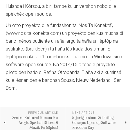
Hulanda i Kòrsou, a bini tambe ku un vershon nobo di e
spèlchèk open source.
Un otro proyekto di e fundashon ta 'Nos Ta Konektá',
(www.nos-ta-konekta.com) un proyekto den kua mucha di
bario ménos pudiente un aña largu ta haña un lèptòp na
usufrukto (bruikleen) i ta haña lès kada dos siman. E
lèptòpnan akí ta 'Chromebooks' i nan no tin Windows sino
software open source. Na 2014/15 a tene e proyekto
piloto den bario di Ref na Otrobanda. E aña akí a kuminsá
ku e lèsnan den e barionan Souax, Nieuw Nederland i Ser'i
Domi.
PREVIOUS ARTICLE
NEXT ARTICLE
Sentro Kultural Korsou Ku
5-jarig bestaan Stichting
Areglo Speshal Di Les Di
Curaçao Open op Software
Muzik Pa 60plus!
Freedom Day