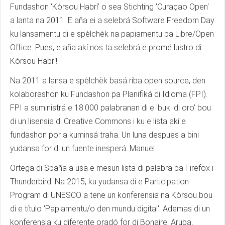
Fundashon 'Kòrsou Habrí' o sea Stichting 'Curaçao Open'
a lanta na 2011. E aña ei a selebrá Software Freedom Day
ku lansamentu di e spèlchèk na papiamentu pa Libre/Open
Office. Pues, e aña akí nos ta selebrá e promé lustro di
Kòrsou Habrí!
Na 2011 a lansa e spèlchèk basá riba open source, den
kolaborashon ku Fundashon pa Planifiká di Idioma (FPI).
FPI a suministrá e 18.000 palabranan di e 'buki di oro' bou
di un lisensia di Creative Commons i ku e lista akí e
fundashon por a kuminsá traha. Un luna despues a bini
yudansa for di un fuente inesperá: Manuel
Ortega di Spaña a usa e mesun lista di palabra pa Firefox i
Thunderbird. Na 2015, ku yudansa di e Participation
Program di UNESCO a tene un konferensia na Kòrsou bou
di e título 'Papiamentu/o den mundu digital'. Ademas di un
konferensia ku diferente oradó for di Bonaire, Aruba,