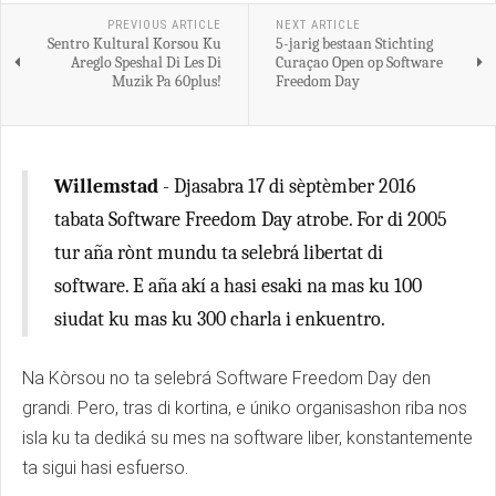
PREVIOUS ARTICLE
NEXT ARTICLE
Sentro Kultural Korsou Ku
5-jarig bestaan Stichting
Areglo Speshal Di Les Di
Curaçao Open op Software
Muzik Pa 60plus!
Freedom Day
Willemstad
- Djasabra 17 di sèptèmber 2016
tabata Software Freedom Day atrobe. For di 2005
tur aña rònt mundu ta selebrá libertat di
software. E aña akí a hasi esaki na mas ku 100
siudat ku mas ku 300 charla i enkuentro.
Na Kòrsou no ta selebrá Software Freedom Day den
grandi. Pero, tras di kortina, e úniko organisashon riba nos
isla ku ta dediká su mes na software liber, konstantemente
ta sigui hasi esfuerso.