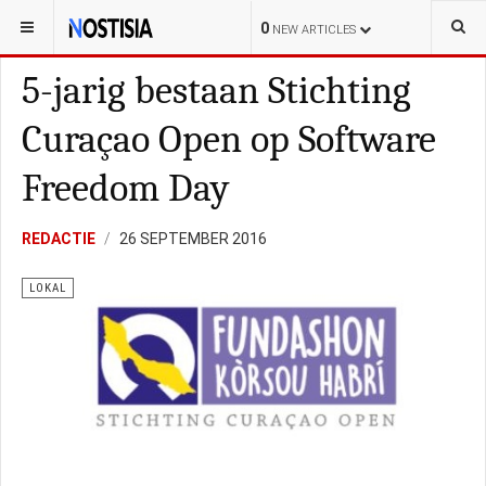
YOU ARE HERE:
CURAÇAO
POLITIEK
0
NEW ARTICLES
5-jarig bestaan Stichting
Curaçao Open op Software
Freedom Day
REDACTIE
26 SEPTEMBER 2016
LOKAL