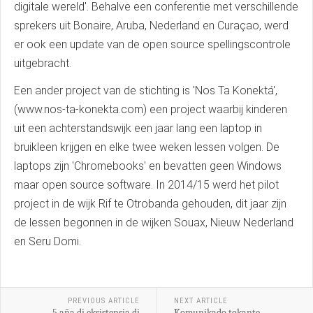
digitale wereld'. Behalve een conferentie met verschillende
sprekers uit Bonaire, Aruba, Nederland en Curaçao, werd
er ook een update van de open source spellingscontrole
uitgebracht.
Een ander project van de stichting is 'Nos Ta Konektá',
(www.nos-ta-konekta.com) een project waarbij kinderen
uit een achterstandswijk een jaar lang een laptop in
bruikleen krijgen en elke twee weken lessen volgen. De
laptops zijn 'Chromebooks' en bevatten geen Windows
maar open source software. In 2014/15 werd het pilot
project in de wijk Rif te Otrobanda gehouden, dit jaar zijn
de lessen begonnen in de wijken Souax, Nieuw Nederland
en Seru Domi.
PREVIOUS ARTICLE
NEXT ARTICLE
5 aña di eksistensia di
Komunikado tokante