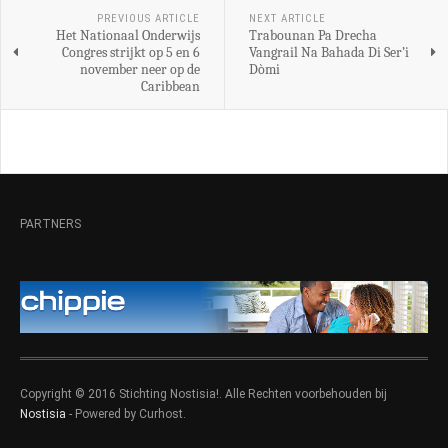
PREVIOUS ARTICLE
NEXT ARTICLE
Het Nationaal Onderwijs
Trabounan Pa Drecha
Congres strijkt op 5 en 6
Vangrail Na Bahada Di Ser’i
november neer op de
Dòmi
Caribbean
PARTNERS
Copyright © 2016 Stichting Nostisia!. Alle Rechten voorbehouden bij
Nostisia
- Powered by Curhost.