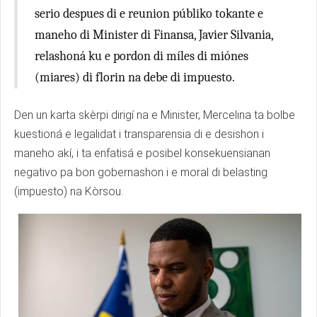
serio despues di e reunion públiko tokante e
maneho di Minister di Finansa, Javier Silvania,
relashoná ku e pordon di míles di miónes
(miares) di florin na debe di impuesto.
Den un karta skèrpi dirigí na e Minister, Mercelina ta bolbe
kuestioná e legalidat i transparensia di e desishon i
maneho akí, i ta enfatisá e posibel konsekuensianan
negativo pa bon gobernashon i e moral di belasting
(impuesto) na Kòrsou.