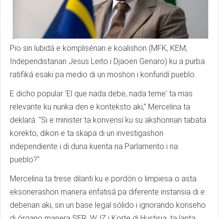
Pio sin lubidá e komplisénan e koalishon (MFK, KEM,
Independistanan Jesus Leito i Djaoen Genaro) ku a purba
ratifiká esaki pa medio di un moshon i konfundí pueblo.
E dicho popular 'El que nada debe, nada teme' ta mas
relevante ku nunka den e konteksto aki," Mercelina ta
deklará. "Si e minister ta konvensí ku su akshonnan tabata
korekto, dikon e ta skapa di un investigashon
independiente i di duna kuenta na Parlamento i na
pueblo?"
Mercelina ta trese dilanti ku e pordón o limpiesa o asta
eksonerashon manera enfatisá pa diferente instansia di e
debenan aki, sin un base legal sólido i ignorando konseho
di órgano manera SER, WJZ i Korte di Hustisia, ta lanta