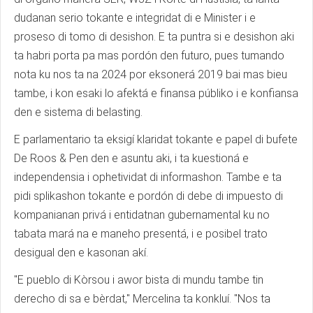
dudanan serio tokante e integridat di e Minister i e
proseso di tomo di desishon. E ta puntra si e desishon aki
ta habri porta pa mas pordón den futuro, pues tumando
nota ku nos ta na 2024 por eksonerá 2019 bai mas bieu
tambe, i kon esaki lo afektá e finansa públiko i e konfiansa
den e sistema di belasting.
E parlamentario ta eksigí klaridat tokante e papel di bufete
De Roos & Pen den e asuntu aki, i ta kuestioná e
independensia i ophetividat di informashon. Tambe e ta
pidi splikashon tokante e pordón di debe di impuesto di
kompanianan privá i entidatnan gubernamental ku no
tabata mará na e maneho presentá, i e posibel trato
desigual den e kasonan akí.
"E pueblo di Kòrsou i awor bista di mundu tambe tin
derecho di sa e bèrdat," Mercelina ta konkluí. "Nos ta