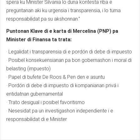
spera ku Minister Silvania lo duna kontesta riba e
preguntanan aki ku urgensia i transparensia, i lo tuma
responsabilidat pa su akshonnan."
Puntonan Klave di e karta di Mercelina (PNP) pa
Minister di Finansa ta trata:
· Legalidat i transparensia di e pordón di debe di impuesto
· Posibel konsekuensianan pa bon gobernashon i moral di
belasting (impuesto)
· Papel di bufete De Roos & Pen den e asuntu
· Pordón di debe di impuesto di kompanianan privá i
entidatnan gubernamental
· Trato desigual i posibel favoritismo
· Nesesidat pa un investigashon independiente i e
responsabilidat di e Minister