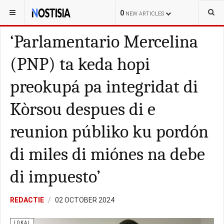
YOU ARE HERE:
CURAÇAO
0
NEW ARTICLES
‘Parlamentario Mercelina
(PNP) ta keda hopi
preokupá pa integridat di
Kòrsou despues di e
reunion públiko ku pordón
di miles di miónes na debe
di impuesto’
REDACTIE
02 OCTOBER 2024
LOKAL