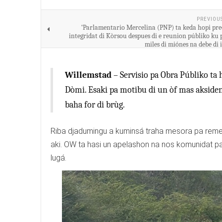
PREVIOU
‘Parlamentario Mercelina (PNP) ta keda hopi pr
integridat di Kòrsou despues di e reunion públiko ku 
miles di miónes na debe di 
Willemstad
– Servisio pa Obra Públiko ta
Dòmi. Esaki pa motibu di un òf mas aksident
baha for di brùg.
Riba djadumingu a kuminsá traha mesora pa remedi
aki. OW ta hasi un apelashon na nos komunidat pa
lugá.