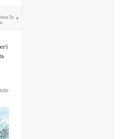
ation Ta
ón
er’i
ta
ando