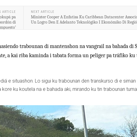
S ARTICLE
NEXT ARTICLE
eokupá pa
Minister Cooper A Enfatisa Ku Caribbean Datacenter Associ
pordón di
Un Logro Den E Adelanto Teknológiko I Ekonómiko Di Regi
impuesto’
 hasiendo trabounan di mantenshon na vangrail na bahada di S
e, a kai riba kaminda i tabata forma un peliger pa tráfiko ku 
á e situashon. Lo sigui ku trabounan den transkurso di e siman
 kore ku koutela na e bahada aki, mirando ku tin trabounan tum