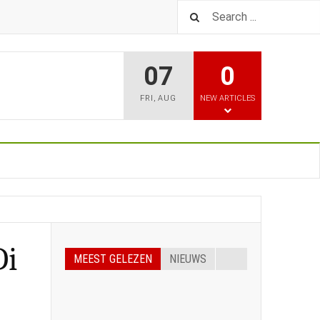
07
0
FRI
,
AUG
NEW ARTICLES
Di
MEEST GELEZEN
NIEUWS