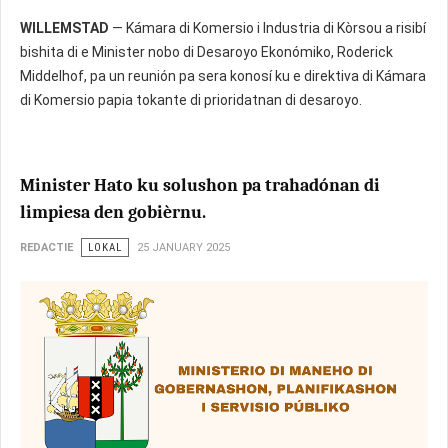
WILLEMSTAD
— Kámara di Komersio i Industria di Kòrsou a risibí
bishita di e Minister nobo di Desaroyo Ekonómiko, Roderick
Middelhof, pa un reunión pa sera konosí ku e direktiva di Kámara
di Komersio papia tokante di prioridatnan di desaroyo.
Minister Hato ku solushon pa trahadónan di
limpiesa den gobièrnu.
REDACTIE
LOKAL
25 JANUARY 2025