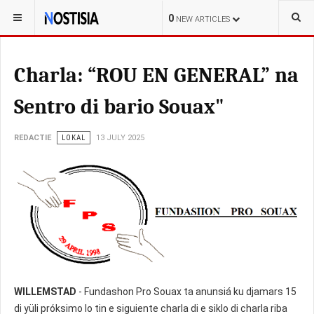
YOU ARE HERE:
CURAÇAO
0
NEW ARTICLES
Charla: “ROU EN GENERAL” na
Sentro di bario Souax"
REDACTIE
LOKAL
13 JULY 2025
WILLEMSTAD
- Fundashon Pro Souax ta anunsiá ku djamars 15
di yüli próksimo lo tin e siguiente charla di e siklo di charla riba