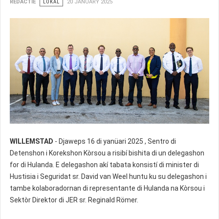
REDACTIE
LOKAL
20 JANUARY 2025
WILLEMSTAD
- Djaweps 16 di yanüari 2025 , Sentro di
Detenshon i Korekshon Kòrsou a risibí bishita di un delegashon
for di Hulanda. E delegashon akí tabata konsistí di minister di
Hustisia i Seguridat sr. David van Weel huntu ku su delegashon i
tambe kolaboradornan di representante di Hulanda na Kòrsou i
Sektòr Direktor di JER sr. Reginald Römer.