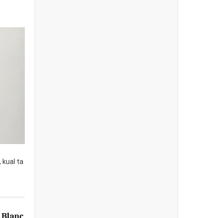
 kual ta
 Blanc