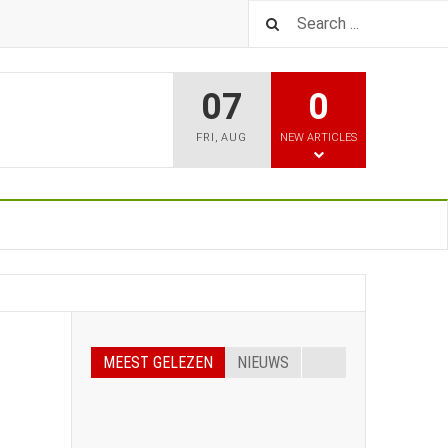
07
0
FRI
,
AUG
NEW ARTICLES
MEEST GELEZEN
NIEUWS