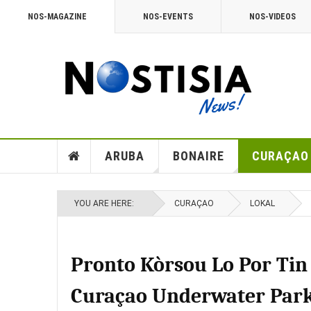
NOS-MAGAZINE
NOS-EVENTS
NOS-VIDEOS
ARUBA
BONAIRE
CURAÇAO
YOU ARE HERE:
CURAÇAO
LOKAL
Pronto Kòrsou Lo Por Tin
Curaçao Underwater Park