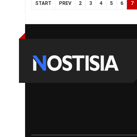
START
PREV
2
3
4
5
6
7