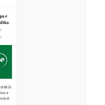
pa e
blika
.
3
di Mr.Dr.
mez a
onal di