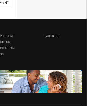
F 341
INTEREST
PARTNERS
YOUTUBE
INSTAGRAM
SS