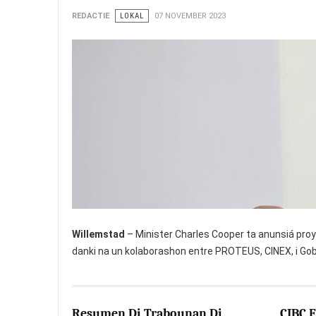
REDACTIE
LOKAL
07 NOVEMBER 2023
Willemstad
– Minister Charles Cooper ta anunsiá proy
danki na un kolaborashon entre PROTEUS, CINEX, i Gob
Resumen Di Trabounan Di
CIBC F