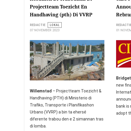
Projectteam Toezicht En
Announ
Handhaving (pth) Di VVRP
Rebra
REDACTIE
LOKAL
REDACTI
07 NOVEMBER 2023
01 NOVEM
Bridge
new fina
Willemstad
– Projectteam Toezicht &
Interna
Handhaving (PTH) di Ministerio di
announc
Trafiko, Transporte i Planifikashon
bank is 
Urbano (VVRP) a bin ta ehersé
adopt t
diferente trabou den e 2 simannan tras
di lomba.