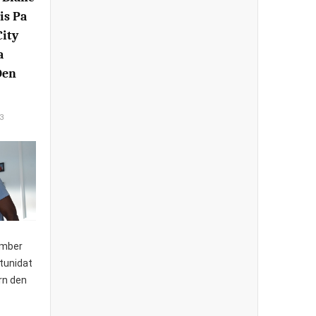
is Pa
City
a
Den
3
èmber
rtunidat
rn den