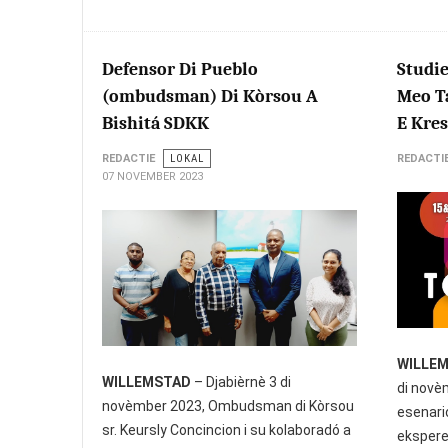
Defensor Di Pueblo
Studi
(ombudsman) Di Kòrsou A
Meo T
Bishitá SDKK
E Kre
REDACTIE
LOKAL
REDACTI
07 NOVEMBER 2023
WILLE
WILLEMSTAD
– Djabièrnè 3 di
di novè
novèmber 2023, Ombudsman di Kòrsou
esenario
sr. Keursly Concincion i su kolaboradó a
ekspere