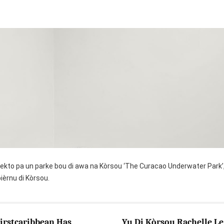
ekto pa un parke bou di awa na Kòrsou ‘The Curacao Underwater Park’,
ièrnu di Kòrsou.
irstcaribbean Has
Yu Di Kòrsou Rachelle Le