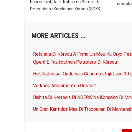
hasi un bishita di trabou na Sentro di
interakt
Detenshon i Korekshon Kòrsou (SDKK).
MORE ARTICLES ...
Refineria Di Kòrsou A Firma Un Mou Ku Oryx Pe
Operá E Fasilidatnan Petrolero Di Kòrsou
Het Nationaal Onderwijs Congres strijkt van 30
Verkoop Monumenten Gestart
Bishita Di Kortesia Di ADECK Na Konseho Di Min
Un Gran Kantidat Mas Di Trabounan Di Mantensh