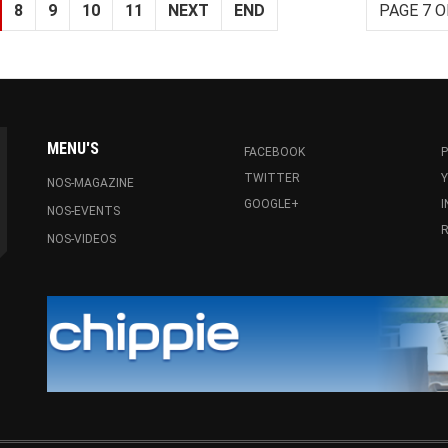
8
9
10
11
NEXT
END
PAGE 7 O
MENU'S
FACEBOOK
P
TWITTER
NOS-MAGAZINE
GOOGLE+
NOS-EVENTS
R
NOS-VIDEOS