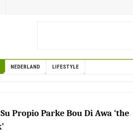
NEDERLAND
LIFESTYLE
 Su Propio Parke Bou Di Awa ‘the
’