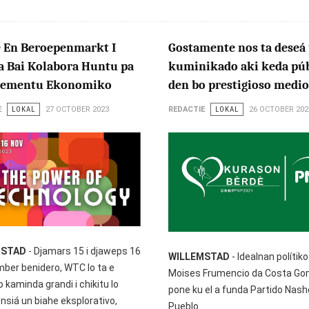
e En Beroepenmarkt I
Gostamente nos ta deseá 
a Bai Kolabora Huntu pa
kuminikado aki keda pú
sementu Ekonomiko
den bo prestigioso medio
E
LOKAL
27 OCTOBER 2023
REDACTIE
LOKAL
26 OCTOBER 202
MSTAD
- Djamars 15 i djaweps 16
WILLEMSTAD
- Idealnan polítiko 
mber benidero, WTC lo ta e
Moises Frumencio da Costa Go
 kaminda grandi i chikitu lo
pone ku el a funda Partido Nash
nsiá un biahe eksplorativo,
Pueblo.