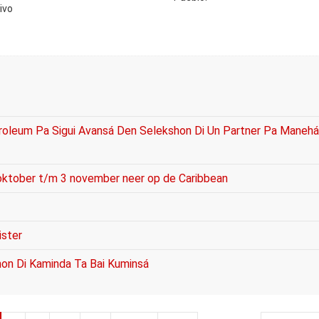
ivo
troleum Pa Sigui Avansá Den Selekshon Di Un Partner Pa Manehá
 oktober t/m 3 november neer op de Caribbean
ister
on Di Kaminda Ta Bai Kuminsá