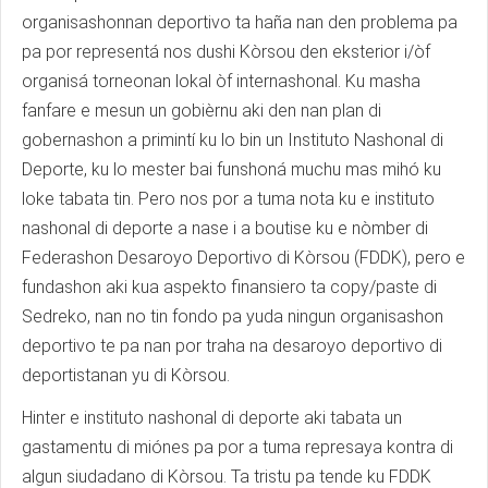
organisashonnan deportivo ta haña nan den problema pa
pa por representá nos dushi Kòrsou den eksterior i/òf
organisá torneonan lokal òf internashonal. Ku masha
fanfare e mesun un gobièrnu aki den nan plan di
gobernashon a primintí ku lo bin un Instituto Nashonal di
Deporte, ku lo mester bai funshoná muchu mas mihó ku
loke tabata tin. Pero nos por a tuma nota ku e instituto
nashonal di deporte a nase i a boutise ku e nòmber di
Federashon Desaroyo Deportivo di Kòrsou (FDDK), pero e
fundashon aki kua aspekto finansiero ta copy/paste di
Sedreko, nan no tin fondo pa yuda ningun organisashon
deportivo te pa nan por traha na desaroyo deportivo di
deportistanan yu di Kòrsou.
Hinter e instituto nashonal di deporte aki tabata un
gastamentu di miónes pa por a tuma represaya kontra di
algun siudadano di Kòrsou. Ta tristu pa tende ku FDDK