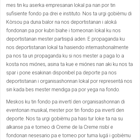
mes tin ku aserka empresanan lokal pa nan por tin
sufisiente fondo pa drei e instituto. Nos ta urgi gobièrnu di
Kòrsou pa duna balor na nos deportistanan i aloká
fondonan pa por kubri biahe i torneonan lokal ku nos
deportistanan mester partisipá aden. E propaganda ku
nos deportistanan lokal ta hasiendo internashonalmente
pa nos ta un propaganda ku si nos mester a paga lo a
kosta nos miónes, asina ta kue e miónes nan aki ku nos ta
spar i pone esakinan disponibel pa deporte pa nos
deportistanan i organisashonnan lokal por representá nos
sin kada bes mester mendiga pa por yega na fondo.
Meskos ku tin fondo pa invertí den organisashonnan di
eventonan musikal, mester por tin fondo pa invertí den
deporte. Nos ta urgi gobièrnu pa hasi tur loke ta na su
alkanse pa e torneo di Creme de la Creme risibí e
fondonan nesesario pa e torneo por tuma lugá i gobièrnu