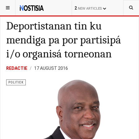
YOU ARE HERE:
CURAÇAO
POLITIEK
2
NEW ARTICLES
Deportistanan tin ku
mendiga pa por partisipá
i/o organisá torneonan
REDACTIE
17 AUGUST 2016
POLITIEK