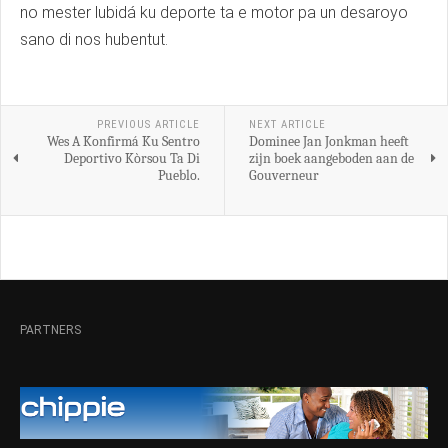
no mester lubidá ku deporte ta e motor pa un desaroyo
sano di nos hubentut.
PREVIOUS ARTICLE
NEXT ARTICLE
Wes A Konfirmá Ku Sentro
Dominee Jan Jonkman heeft
Deportivo Kòrsou Ta Di
zijn boek aangeboden aan de
Pueblo.
Gouverneur
PARTNERS