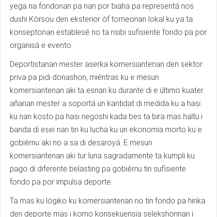
yega na fondonan pa nan por biaha pa representá nos
dushi Kòrsou den eksterior òf torneonan lokal ku ya ta
konseptonan establesé no ta risibí sufisiente fondo pa por
organisá e evento.
Deportistanan mester aserka komersiantenan den sektor
priva pa pidi donashon, miéntras ku e mesun
komersiantenan aki ta esnan ku durante di e último kuater
añanan mester a soportá un kantidat di medida ku a hasi
ku nan kosto pa hasi negoshi kada bes ta bira mas haltu i
banda di esei nan tin ku lucha ku un ekonomia morto ku e
gobièrnu aki no a sa di desaroyá. E mesun
komersiantenan aki tur luna sagradamente ta kumpli ku
pago di diferente belasting pa gobièrnu tin sufisiente
fondo pa por impulsa deporte.
Ta mas ku lógiko ku komersiantenan no tin fondo pa hinka
den deporte mas i komo konsekuensia selekshonnan i