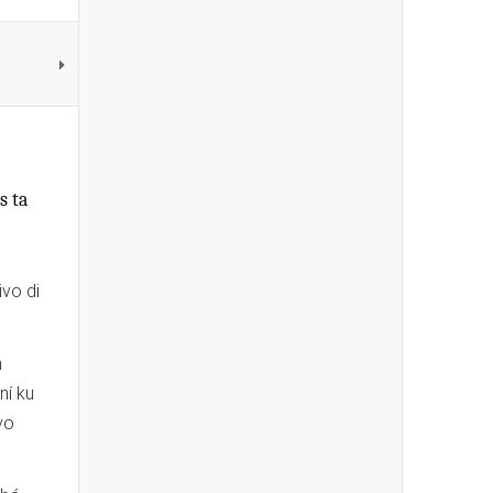
s ta
ivo di
n
ní ku
vo