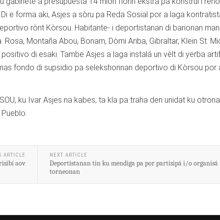
 gabinete a presupuestá 14 mion florin èkstra pa konstruí i ren
Di e forma aki, Asjes a sòru pa Reda Sosial por a laga kontratista
deportivo rònt Kòrsou. Habitante- i deportistanan di barionan ma
a. Rosa, Montaña Abou, Bonam, Dòmi Ariba, Gibraltar, Klein St. Mic
 positivo di esaki. Tambe Asjes a laga instalá un vèlt di yerba artif
mas fondo di supsidio pa selekshonnan deportivo di Kòrsou por 
OU, ku Ivar Asjes na kabes, ta kla pa traha den unidat ku otron
 Pueblo.
S ARTICLE
NEXT ARTICLE
isibí aov
Deportistanan tin ku mendiga pa por partisipá i/o organisá
torneonan