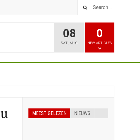
08
0
SAT
,
AUG
NEW ARTICLES
ou
MEEST GELEZEN
NIEUWS