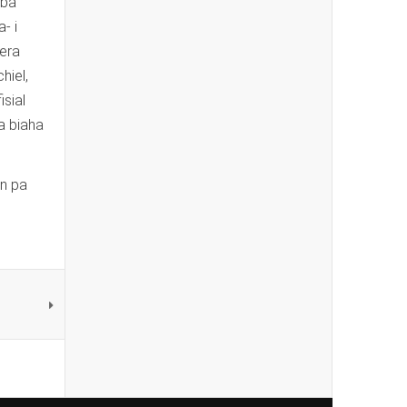
obá
- i
nera
hiel,
isial
a biaha
an pa