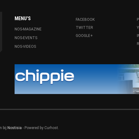
MENU'S
FACEBOOK
P
TWITTER
NOS-MAGAZINE
GOOGLE+
NOS-EVENTS
R
NOS-VIDEOS
n bij
Nostisia
- Powered by Curhost.