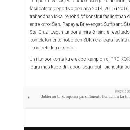
Tempu ku Ivar Asjes tabata enkargá ku deporte, su
fasilidatnan deportivo den aña 2014, 2015 i 2016. 
trahadónan lokal renobá òf konstruí fasilidatnan 
entre otro: Seru Papaya, Brievengat, Suffisant, St
Sta. Cruz i Lagun tur por a mira òf sinti e resultado
kompletamente nobo den SDK i ela logra fasilitá 
i kompetí den eksterior.
Un i tur por konta ku e ekipo kampion di PRO KÒRS
logra mas kupo di trabou, seguridat i bienestar pa
PREVIOU
Gobièrnu ta kompensá parsialmente hendenan ku ta r