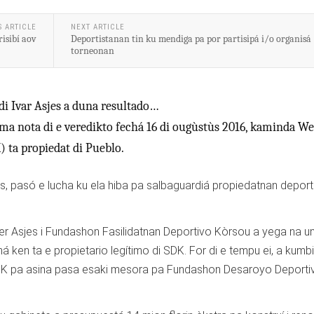
S ARTICLE
NEXT ARTICLE
isibí aov
Deportistanan tin ku mendiga pa por partisipá i/o organisá
torneonan
i Ivar Asjes a duna resultado…
 nota di e veredikto fechá 16 di ougùstùs 2016, kaminda We
 ta propiedat di Pueblo.
es, pasó e lucha ku ela hiba pa salbaguardiá propiedatnan deport
er Asjes i Fundashon Fasilidatnan Deportivo Kòrsou a yega na u
ken ta e propietario legítimo di SDK. For di e tempu ei, a kumbi
SDK pa asina pasa esaki mesora pa Fundashon Desaroyo Deporti