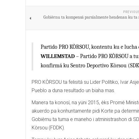
PREVIOU
Gobièrnu ta kompensá parsialmente hendenan ku ta r
Partido PRO KÒRSOU, kontentu ku e lucha d
WILLEMSTAD
– Partido PRO KÒRSOU a tuma
konfirmá ku Sentro Deportivo Kòrsou (SDK)
PRO KÒRSOU ta felisitá su Lider Polítiko, Ivar Asj
Pueblo a duna resultado un biaha mas.
Manera ta konosí, na yüni 2015, èks Promé Minist
akuerdo pa konhuntamente pidi Korte pa determiná 
Gobièrnu ta tuma e maneho i atministrashon di 
Kòrsou (FDDK).