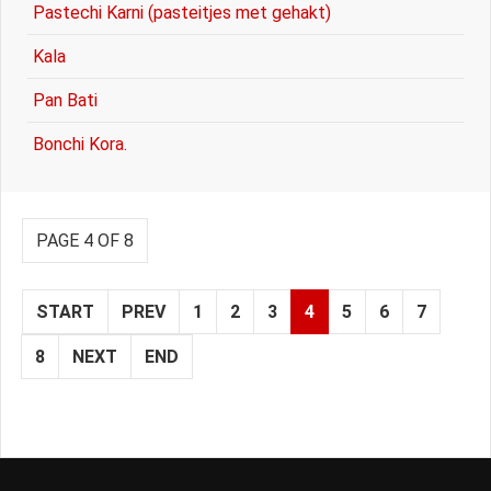
Pastechi Karni (pasteitjes met gehakt)
Kala
Pan Bati
Bonchi Kora.
PAGE 4 OF 8
START
PREV
1
2
3
4
5
6
7
8
NEXT
END