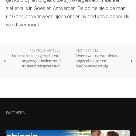
gewond bij het ongeluk. Ze zijn overgebracht naar een
ziekenhuis in Goes en Antwerpen. De politie hield de man
uit Goes aan vanwege rijden onder invloed van alcohol. Hij
wordt verhoord.
PREVIOUS ARTICLE
NEXT ARTICLE
Camerabeelden gezocht van
Twee zwaargewonden na
ongeregeldheden rond
ongeval motor en
universiteitsprotesten
landbouwvoertuig
PARTNERS