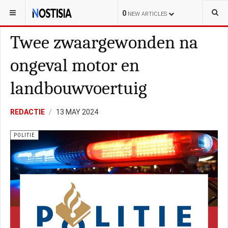
YOU ARE HERE:
NEDERLAND
POLITIEK
0
NEW ARTICLES
Twee zwaargewonden na
ongeval motor en
landbouwvoertuig
REDACTIE
13 MAY 2024
POLITIE