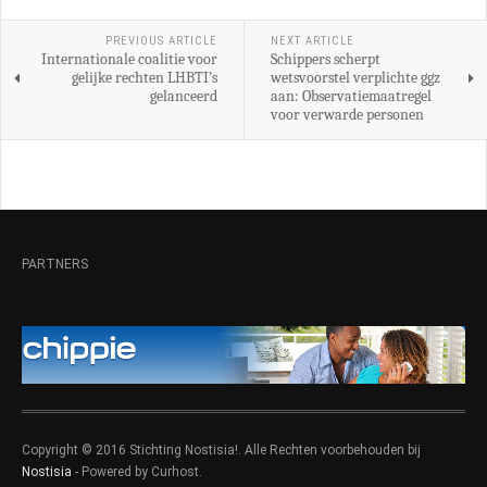
PREVIOUS ARTICLE
NEXT ARTICLE
Internationale coalitie voor
Schippers scherpt
gelijke rechten LHBTI’s
wetsvoorstel verplichte ggz
gelanceerd
aan: Observatiemaatregel
voor verwarde personen
PARTNERS
Copyright © 2016 Stichting Nostisia!. Alle Rechten voorbehouden bij
Nostisia
- Powered by Curhost.