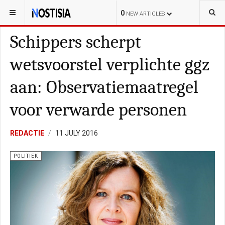
YOU ARE HERE:
NEDERLAND
POLITIE
0
NEW ARTICLES
Schippers scherpt
wetsvoorstel verplichte ggz
aan: Observatiemaatregel
voor verwarde personen
REDACTIE
11 JULY 2016
POLITIEK